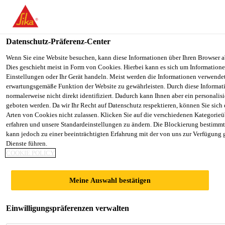
You are accessing "Sika Österreich", it seems you are accessing it f
Staaten". We have a dedicated website for your country.
Datenschutz-Präferenz-Center
TO SIKA
STAY ON THE SIKA ÖSTERREICH
Alle Anwendungsbereiche Bau
...
Sikalastic® Primer
USA
WEBSITE
Wenn Sie eine Website besuchen, kann diese Informationen über Ihren Browser a
Dies geschieht meist in Form von Cookies. Hierbei kann es sich um Informationen
Einstellungen oder Ihr Gerät handeln. Meist werden die Informationen verwende
erwartungsgemäße Funktion der Website zu gewährleisten. Durch diese Informat
Sika Österreich
normalerweise nicht direkt identifiziert. Dadurch kann Ihnen aber ein personalis
geboten werden. Da wir Ihr Recht auf Datenschutz respektieren, können Sie sich
Sikalastic® Primer
Arten von Cookies nicht zulassen. Klicken Sie auf die verschiedenen Kategorieü
erfahren und unsere Standardeinstellungen zu ändern. Die Blockierung bestimm
kann jedoch zu einer beeinträchtigten Erfahrung mit der von uns zur Verfügung 
FPO
Dienste führen.
COOKIE POLICY
Haftgrundierung
Meine Auswahl bestätigen
Sikalastic® Primer FPO ist ein einkomponentiger,
lösemittelhaltiger Primer auf Sarnafil® AT und
Einwilligungspräferenzen verwalten
Sarnafil® TG/TS, FPO-Kunststoffdichtungsbahnen