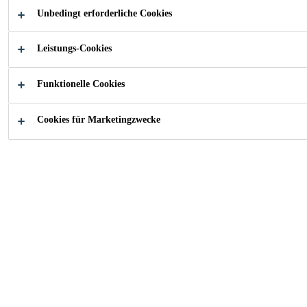
(Basis PP).
Unbedingt erforderliche Cookies
Mehr anzeigen +
Leistungs-Cookies
Einkomponentig
Funktionelle Cookies
Einfach in der Anwendung
Schnelle Aushärtung
Cookies für Marketingzwecke
FINDEN SIE IHREN SIKA BERATER
KONTAKTIEREN SIE UNS JETZT