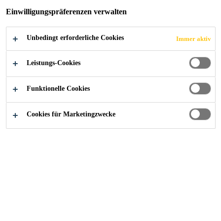
Einwilligungspräferenzen verwalten
Unbedingt erforderliche Cookies
Immer aktiv
Alle Anwendungsbereiche Bau
...
FPO-Schutzbahnen
Leistungs-Cookies
Funktionelle Cookies
Produkte und Systeme
Cookies für Marketingzwecke