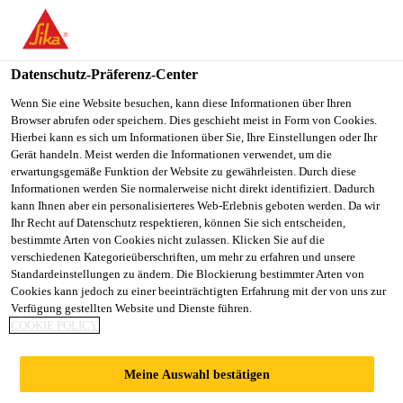
You are accessing "Sika Österreich", it seems you are accessing it
from "Vereinigte Staaten". We have a dedicated website for your
country.
Datenschutz-Präferenz-Center
TO
Wenn Sie eine Website besuchen, kann diese Informationen über Ihren
STAY ON THE SIKA
SELECT A
Browser abrufen oder speichern. Dies geschieht meist in Form von Cookies.
SIKA
ÖSTERREICH WEBSITE
COUNTRY
Hierbei kann es sich um Informationen über Sie, Ihre Einstellungen oder Ihr
USA
Gerät handeln. Meist werden die Informationen verwendet, um die
erwartungsgemäße Funktion der Website zu gewährleisten. Durch diese
Informationen werden Sie normalerweise nicht direkt identifiziert. Dadurch
Sika Österreich
kann Ihnen aber ein personalisierteres Web-Erlebnis geboten werden. Da wir
Ihr Recht auf Datenschutz respektieren, können Sie sich entscheiden,
bestimmte Arten von Cookies nicht zulassen. Klicken Sie auf die
verschiedenen Kategorieüberschriften, um mehr zu erfahren und unsere
Standardeinstellungen zu ändern. Die Blockierung bestimmter Arten von
FPO-
Cookies kann jedoch zu einer beeinträchtigten Erfahrung mit der von uns zur
Verfügung gestellten Website und Dienste führen.
COOKIE POLICY
SCHUTZBAHNEN
Meine Auswahl bestätigen