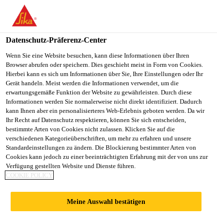
You are accessing "Sika Österreich", it seems you are accessing it
from "Vereinigte Staaten". We have a dedicated website for your
country.
Datenschutz-Präferenz-Center
Alle Anwendungsbereiche Bau
...
Sarnafil® TG 63-1
TO
Wenn Sie eine Website besuchen, kann diese Informationen über Ihren
STAY ON THE SIKA
SELECT A
Browser abrufen oder speichern. Dies geschieht meist in Form von Cookies.
SIKA
ÖSTERREICH WEBSITE
COUNTRY
Hierbei kann es sich um Informationen über Sie, Ihre Einstellungen oder Ihr
USA
Gerät handeln. Meist werden die Informationen verwendet, um die
erwartungsgemäße Funktion der Website zu gewährleisten. Durch diese
Informationen werden Sie normalerweise nicht direkt identifiziert. Dadurch
Sarnafil® TG 63-
Sika Österreich
kann Ihnen aber ein personalisierteres Web-Erlebnis geboten werden. Da wir
Ihr Recht auf Datenschutz respektieren, können Sie sich entscheiden,
bestimmte Arten von Cookies nicht zulassen. Klicken Sie auf die
13
verschiedenen Kategorieüberschriften, um mehr zu erfahren und unsere
Standardeinstellungen zu ändern. Die Blockierung bestimmter Arten von
Cookies kann jedoch zu einer beeinträchtigten Erfahrung mit der von uns zur
Schutzbahn (FPO)
Verfügung gestellten Website und Dienste führen.
COOKIE POLICY
Sarnafil® TG 63-13 ist eine Schutzbahn auf Basis
von flexiblen Polyolefinen (FPO) mit innenliegender
Meine Auswahl bestätigen
Verstärkung aus Glasvlies.