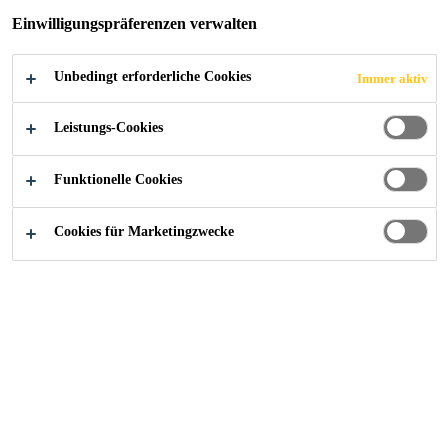
Einwilligungspräferenzen verwalten
Heißluftverschweißbar
Unbedingt erforderliche Cookies
Immer aktiv
Hohe mechanische Festigkeit
Wiederverwertbar
Leistungs-Cookies
FINDEN SIE IHREN SIKA BERATER
Funktionelle Cookies
KONTAKTIEREN SIE UNS JETZT
Cookies für Marketingzwecke