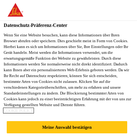
You are accessing "Sika Österreich", it seems you are accessing it
from "Vereinigte Staaten". We have a dedicated website for your
country.
Datenschutz-Präferenz-Center
Alle Anwendungsbereiche Bau
...
Nophadrain® 100
TO
Wenn Sie eine Website besuchen, kann diese Informationen über Ihren
STAY ON THE SIKA
SELECT A
Browser abrufen oder speichern. Dies geschieht meist in Form von Cookies.
SIKA
ÖSTERREICH WEBSITE
COUNTRY
Hierbei kann es sich um Informationen über Sie, Ihre Einstellungen oder Ihr
USA
Gerät handeln. Meist werden die Informationen verwendet, um die
erwartungsgemäße Funktion der Website zu gewährleisten. Durch diese
Informationen werden Sie normalerweise nicht direkt identifiziert. Dadurch
Nophadrain® 100
Sika Österreich
kann Ihnen aber ein personalisierteres Web-Erlebnis geboten werden. Da wir
Ihr Recht auf Datenschutz respektieren, können Sie sich entscheiden,
bestimmte Arten von Cookies nicht zulassen. Klicken Sie auf die
Drainagematte für vertikale Flächen im
verschiedenen Kategorieüberschriften, um mehr zu erfahren und unsere
Standardeinstellungen zu ändern. Die Blockierung bestimmter Arten von
erdberührten Bereich
Cookies kann jedoch zu einer beeinträchtigten Erfahrung mit der von uns zur
Verfügung gestellten Website und Dienste führen.
Nophadrain® 100 ist ein Drainageelement aus
COOKIE POLICY
schlagfestem Recycling-Polystyrol und einer
Bauhöhe von 8 mm. Der Kern der Drainagematte ist
Meine Auswahl bestätigen
eine hochbelastbare Noppenfolie, die eine