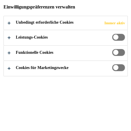
Einwilligungspräferenzen verwalten
Unbedingt erforderliche Cookies
Immer aktiv
Alle Anwendungsbereiche Bau
...
Schutz- / Drainages
Leistungs-Cookies
Funktionelle Cookies
Produkte und Systeme
Cookies für Marketingzwecke