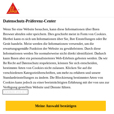
You are accessing "Sika Österreich", it seems you are accessing it
from "Vereinigte Staaten". We have a dedicated website for your
country.
Datenschutz-Präferenz-Center
TO
Wenn Sie eine Website besuchen, kann diese Informationen über Ihren
STAY ON THE SIKA
SELECT A
Browser abrufen oder speichern. Dies geschieht meist in Form von Cookies.
SIKA
ÖSTERREICH WEBSITE
COUNTRY
Hierbei kann es sich um Informationen über Sie, Ihre Einstellungen oder Ihr
USA
Gerät handeln. Meist werden die Informationen verwendet, um die
erwartungsgemäße Funktion der Website zu gewährleisten. Durch diese
Informationen werden Sie normalerweise nicht direkt identifiziert. Dadurch
Sika Österreich
kann Ihnen aber ein personalisierteres Web-Erlebnis geboten werden. Da wir
Ihr Recht auf Datenschutz respektieren, können Sie sich entscheiden,
bestimmte Arten von Cookies nicht zulassen. Klicken Sie auf die
verschiedenen Kategorieüberschriften, um mehr zu erfahren und unsere
Standardeinstellungen zu ändern. Die Blockierung bestimmter Arten von
SCHUTZ- /
Cookies kann jedoch zu einer beeinträchtigten Erfahrung mit der von uns zur
Verfügung gestellten Website und Dienste führen.
COOKIE POLICY
DRAINAGESCHICH
Meine Auswahl bestätigen
TEN