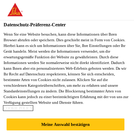
You are accessing "Sika Österreich", it seems you are accessing it
from "Vereinigte Staaten". We have a dedicated website for your
country.
Datenschutz-Präferenz-Center
Alle Anwendungsbereiche Bau
...
Nophadrain® 4+1 h
TO
Wenn Sie eine Website besuchen, kann diese Informationen über Ihren
STAY ON THE SIKA
SELECT A
Browser abrufen oder speichern. Dies geschieht meist in Form von Cookies.
SIKA
ÖSTERREICH WEBSITE
COUNTRY
Hierbei kann es sich um Informationen über Sie, Ihre Einstellungen oder Ihr
USA
Gerät handeln. Meist werden die Informationen verwendet, um die
erwartungsgemäße Funktion der Website zu gewährleisten. Durch diese
Informationen werden Sie normalerweise nicht direkt identifiziert. Dadurch
Nophadrain® 4+1
Sika Österreich
kann Ihnen aber ein personalisierteres Web-Erlebnis geboten werden. Da wir
Ihr Recht auf Datenschutz respektieren, können Sie sich entscheiden,
bestimmte Arten von Cookies nicht zulassen. Klicken Sie auf die
high
verschiedenen Kategorieüberschriften, um mehr zu erfahren und unsere
Standardeinstellungen zu ändern. Die Blockierung bestimmter Arten von
Cookies kann jedoch zu einer beeinträchtigten Erfahrung mit der von uns zur
Drainage- und Wasserspeichermatte für
Verfügung gestellten Website und Dienste führen.
COOKIE POLICY
begrünte Dachflächen
Nophadrain® 4+1 high ist ein Drainageelement mit
Meine Auswahl bestätigen
Noppen aus schlagfestem Recycling-Polystyrol und