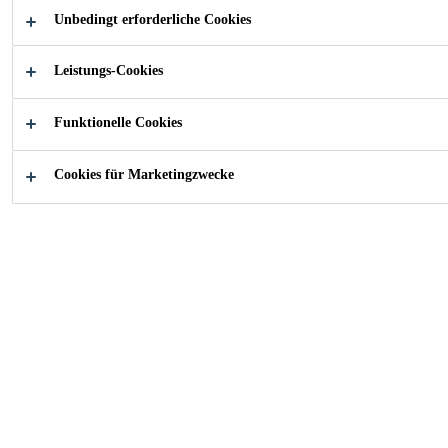
Hochleistungsmörtel zum Abdichten und Kleben von
Unbedingt erforderliche Cookies
Fliesen- und Plattenbelägen sowie teilweise als
Leistungs-Cookies
Betonschutz. Klassifizierungen: C2 E S2 nach EN
Mehr anzeigen +
12004, CM O1 P nach EN 14891 (mit
Armierungsgewebe CM O2 P), EN 1504-2 (Prinzip
Funktionelle Cookies
1, Methode 1.3; Prinzip 2, Methode 2.3; Prinzip 8,
Kleben und Abdichten in Einem
Methode 8.3)
Cookies für Marketingzwecke
1-komponentig
Zeit- und materialsparend
FINDEN SIE IHREN SIKA BERATER
KONTAKTIEREN SIE UNS JETZT