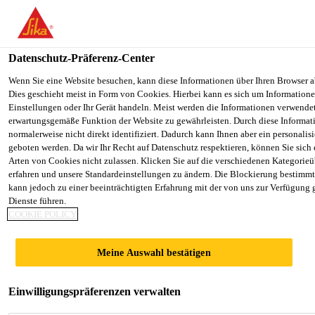
You are accessing "Sika Österreich", it seems you are accessing it f
Staaten". We have a dedicated website for your country.
Datenschutz-Präferenz-Center
TO SIKA
STAY ON THE SIKA ÖSTERREICH
Alle Anwendungsbereiche Bau
...
SikaCeram®-500 Ce
USA
WEBSITE
Wenn Sie eine Website besuchen, kann diese Informationen über Ihren Browser a
Dies geschieht meist in Form von Cookies. Hierbei kann es sich um Informationen
Einstellungen oder Ihr Gerät handeln. Meist werden die Informationen verwende
erwartungsgemäße Funktion der Website zu gewährleisten. Durch diese Informat
Sika Österreich
normalerweise nicht direkt identifiziert. Dadurch kann Ihnen aber ein personalis
geboten werden. Da wir Ihr Recht auf Datenschutz respektieren, können Sie sich
SikaCeram®-500
Arten von Cookies nicht zulassen. Klicken Sie auf die verschiedenen Kategorieü
erfahren und unsere Standardeinstellungen zu ändern. Die Blockierung bestimm
kann jedoch zu einer beeinträchtigten Erfahrung mit der von uns zur Verfügung 
Ceralastic
Dienste führen.
COOKIE POLICY
Schneller, zementgebundener Fliesenkleber
Meine Auswahl bestätigen
und Abdichtungsmörtel
(2-in-1 Produkt)
Einwilligungspräferenzen verwalten
1-komponentiger, faserverstärkter und flexibler