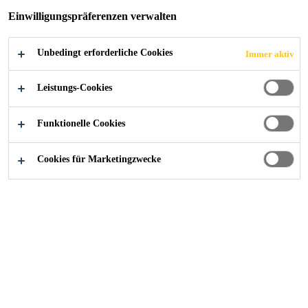
®
Applikation von Sika AnchorFix
Klebstoffen
Einwilligungspräferenzen verwalten
gereinigt.
Mehr anzeigen +
Unbedingt erforderliche Cookies
Immer aktiv
Leichte Anwendung
Leistungs-Cookies
Gute Reinigungswirkung
Funktionelle Cookies
Unabhängig von Hilfsgeräten (wie z.B.
Druckluftkompressoren) zu verwenden
Cookies für Marketingzwecke
FINDEN SIE IHREN SIKA BERATER
KONTAKTIEREN SIE UNS JETZT