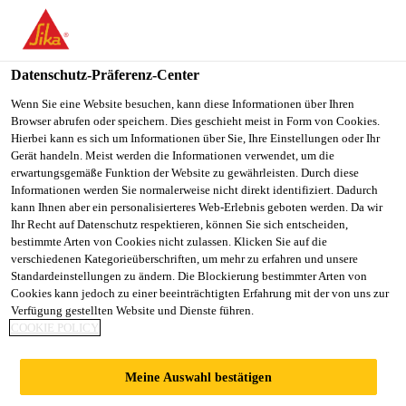
You are accessing "Sika Österreich", it seems you are accessing it
from "Vereinigte Staaten". We have a dedicated website for your
country.
Datenschutz-Präferenz-Center
Alle Anwendungsbereiche Bau
...
Sika AnchorFix® A
TO
Wenn Sie eine Website besuchen, kann diese Informationen über Ihren
STAY ON THE SIKA
SELECT A
Browser abrufen oder speichern. Dies geschieht meist in Form von Cookies.
SIKA
ÖSTERREICH WEBSITE
COUNTRY
Hierbei kann es sich um Informationen über Sie, Ihre Einstellungen oder Ihr
USA
Gerät handeln. Meist werden die Informationen verwendet, um die
erwartungsgemäße Funktion der Website zu gewährleisten. Durch diese
Informationen werden Sie normalerweise nicht direkt identifiziert. Dadurch
Sika AnchorFix®
Sika Österreich
kann Ihnen aber ein personalisierteres Web-Erlebnis geboten werden. Da wir
Ihr Recht auf Datenschutz respektieren, können Sie sich entscheiden,
bestimmte Arten von Cookies nicht zulassen. Klicken Sie auf die
Ausblaspumpe
verschiedenen Kategorieüberschriften, um mehr zu erfahren und unsere
Standardeinstellungen zu ändern. Die Blockierung bestimmter Arten von
Cookies kann jedoch zu einer beeinträchtigten Erfahrung mit der von uns zur
®
AnchorFix
Zubehör zur Reinigung von
Verfügung gestellten Website und Dienste führen.
COOKIE POLICY
Bohrlöchern
Mit der Sika AnchorFix® Ausblaspumpe werden
Meine Auswahl bestätigen
Bohrlöcher mit Durchmesser 10 - 60 mm vor der