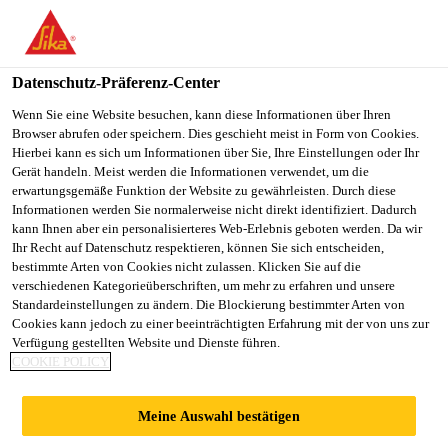
You are accessing "Sika Österreich", it seems you are accessing it
from "Vereinigte Staaten". We have a dedicated website for your
country.
Datenschutz-Präferenz-Center
TO
Wenn Sie eine Website besuchen, kann diese Informationen über Ihren
STAY ON THE SIKA
SELECT A
Browser abrufen oder speichern. Dies geschieht meist in Form von Cookies.
SIKA
ÖSTERREICH WEBSITE
COUNTRY
Hierbei kann es sich um Informationen über Sie, Ihre Einstellungen oder Ihr
USA
Gerät handeln. Meist werden die Informationen verwendet, um die
erwartungsgemäße Funktion der Website zu gewährleisten. Durch diese
Informationen werden Sie normalerweise nicht direkt identifiziert. Dadurch
Sika Österreich
kann Ihnen aber ein personalisierteres Web-Erlebnis geboten werden. Da wir
Ihr Recht auf Datenschutz respektieren, können Sie sich entscheiden,
bestimmte Arten von Cookies nicht zulassen. Klicken Sie auf die
verschiedenen Kategorieüberschriften, um mehr zu erfahren und unsere
Standardeinstellungen zu ändern. Die Blockierung bestimmter Arten von
ANKERKLEBSTOF
Cookies kann jedoch zu einer beeinträchtigten Erfahrung mit der von uns zur
Verfügung gestellten Website und Dienste führen.
COOKIE POLICY
FE UND ZUBEHÖR
Meine Auswahl bestätigen