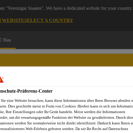
rom "Vereinigte Staaten". We have a dedicated website for your country.
H WEBSITE
SELECT A COUNTRY
Bau
nschutz-Präferenz-Center
Sie eine Website besuchen, kann diese Informationen über Ihren Browser abrufen 
hern. Dies geschieht meist in Form von Cookies. Hierbei kann es sich um Informati
Sie, Ihre Einstellungen oder Ihr Gerät handeln. Meist werden die Informationen
ndet, um die erwartungsgemäße Funktion der Website zu gewährleisten. Durch die
denbelagssysteme
Nivelliermassen / Reparaturmörtel
Sikaf
mationen werden Sie normalerweise nicht direkt identifiziert. Dadurch kann Ihnen a
ersonalisierteres Web-Erlebnis geboten werden. Da wir Ihr Recht auf Datenschutz