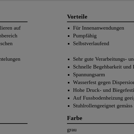
Vorteile
lieren auf
Für Innenanwendungen
nbereich
Pumpfähig
ischen
Selbstverlaufend
htelungen
Sehr gute Verarbeitungs- un
Schnelle Begehbarkeit und
Spannungsarm
Wasserfest gegen Dispersio
Hohe Druck- und Biegefesti
Auf Fussbodenheizung geei
Stuhlrollengeeignet gemäs
Farbe
grau