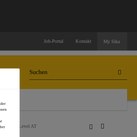
Job-Portal
Kontakt
My Sika
oder
onen
se
loor®-100 Level AT
ber