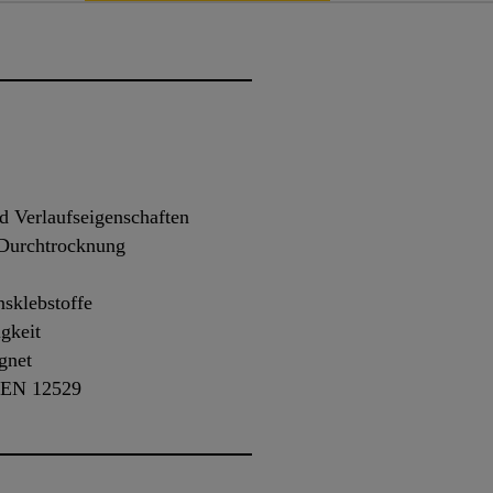
d Verlaufseigenschaften
 Durchtrocknung
nsklebstoffe
gkeit
gnet
s EN 12529