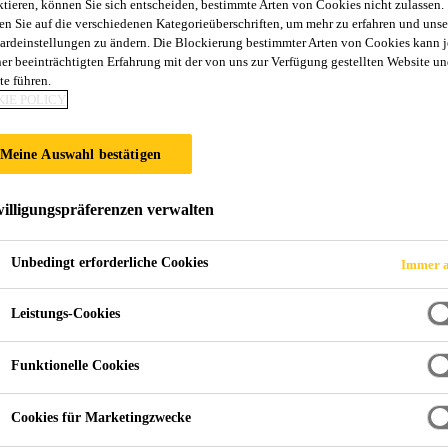
ktieren, können Sie sich entscheiden, bestimmte Arten von Cookies nicht zulassen.
Sikafloor®-100 
en Sie auf die verschiedenen Kategorieüberschriften, um mehr zu erfahren und unse
ardeinstellungen zu ändern. Die Blockierung bestimmter Arten von Cookies kann 
ner beeinträchtigten Erfahrung mit der von uns zur Verfügung gestellten Website un
te führen.
Nivelliermasse für Schichtstärken von 1 - 
IE POLICY
Kunststoffvergüteter Spezialzement-Mörtel, pumpfähig
Meine Auswahl bestätigen
Egalisieren und Nivellieren im Innenbereich gemäß 
10 mm.
illigungspräferenzen verwalten
Unbedingt erforderliche Cookies
Immer a
Für Innenanwendungen
Pumpfähig
Leistungs-Cookies
Selbstverlaufend
Funktionelle Cookies
Sehr gute Verarbeitungs- und Verlaufseigenschafte
Cookies für Marketingzwecke
Schnelle Begehbarkeit und Durchtrocknung