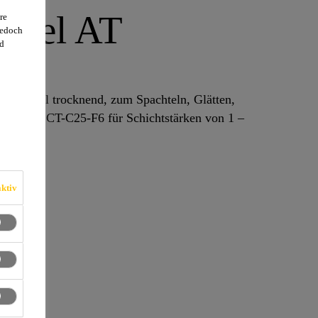
Level AT
re
jedoch
d
10 mm
, schnell trocknend, zum Spachteln, Glätten,
EN 13813 CT-C25-F6 für Schichtstärken von 1 –
ktiv
n