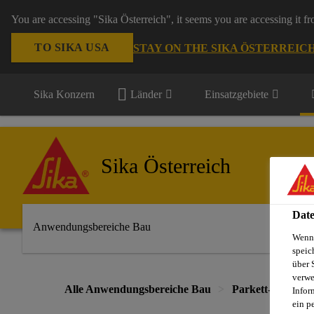
You are accessing "Sika Österreich", it seems you are accessing it f
TO SIKA USA
STAY ON THE SIKA ÖSTERREIC
Sika Konzern
Länder
Einsatzgebiete
Sika Österreich
Date
Anwendungsbereiche Bau
Wenn 
speic
über 
verwe
Alle Anwendungsbereiche Bau
Parkett- und Bo
Infor
ein p