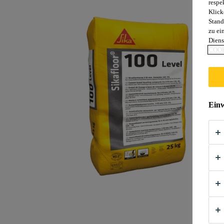
respe
Klick
Stand
zu ei
Diens
COOK
Einw