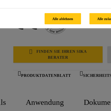
Spannungsarm
Alle ablehnen
Alle zula
FINDEN SIE IHREN SIKA
BERATER
PRODUKTDATENBLATT
SICHERHEIT
ls
Anwendung
Dokume