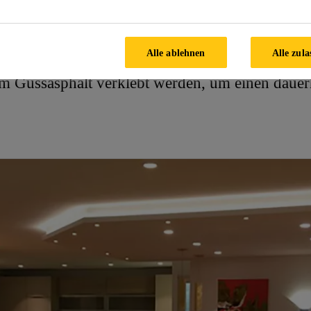
n, entschied sich der Tischler Walter Mühlegger
egten, rund 120 m² großen Garage und Lagerra
Alle ablehnen
Alle zula
raum zu machen. Erst nach professionellem Au
em Gussasphalt verklebt werden, um einen dauerh