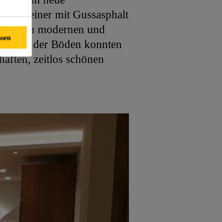
 aus seiner mit Gussasphalt
um einen modernen und
ssen
sgleich der Böden konnten
aften, zeitlos schönen