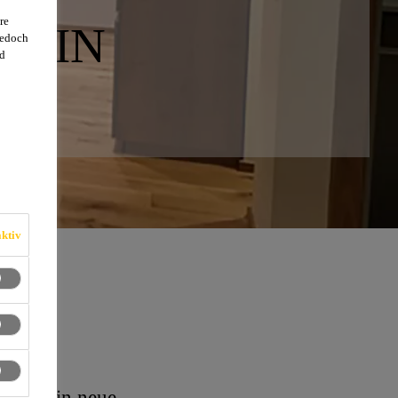
re
M IN
jedoch
d
ktiv
nblick in neue