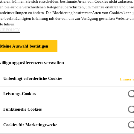
ktieren, können Sie sich entscheiden, bestimmte Arten von Cookies nicht zulassen.
en Sie auf die verschiedenen Kategorieüberschriften, um mehr zu erfahren und unse
ÜCHENSCHAURAU
ardeinstellungen zu ändern. Die Blockierung bestimmter Arten von Cookies kann 
ner beeinträchtigten Erfahrung mit der von uns zur Verfügung gestellten Website un
te führen.
IE POLICY
Meine Auswahl bestätigen
illigungspräferenzen verwalten
Unbedingt erforderliche Cookies
Immer a
Küchenschauraum in Kufstein
Leistungs-Cookies
ERREICH
Funktionelle Cookies
Cookies für Marketingzwecke
besseres Gefühl für Parkettböden und einen Ei