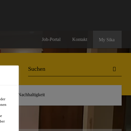
Job-Portal
Kontakt
My Sika
r uns
Nachhaltigkeit
oder
onen
se
ber