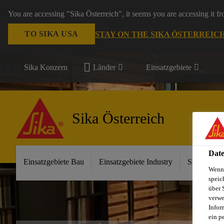
You are accessing "Sika Österreich", it seems you are accessing it f
TO SIKA USA
STAY ON THE SIKA ÖSTERREIC
Sika Konzern
Länder
Einsatzgebiete
Sika Österreich
Date
Einsatzgebiete Bau
Einsatzgebiete Industry
Sika im Ha
Wenn 
speic
über 
verwe
Infor
ein p