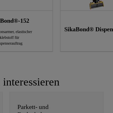
aBond®-152
SikaBond® Dispen
nsarmer, elastischer
klebstoff für
spenserauftrag
 interessieren
Parkett- und