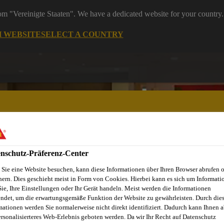
rom "Vereinigte Staaten". We have a dedicated website for your country.
H WEBSITE
SELECT A COUNTRY
nschutz-Präferenz-Center
ndel
Starke Marken
Services & Downloads
News
Übe
Sie eine Website besuchen, kann diese Informationen über Ihren Browser abrufen 
hern. Dies geschieht meist in Form von Cookies. Hierbei kann es sich um Informati
Sie, Ihre Einstellungen oder Ihr Gerät handeln. Meist werden die Informationen
ndet, um die erwartungsgemäße Funktion der Website zu gewährleisten. Durch die
mationen werden Sie normalerweise nicht direkt identifiziert. Dadurch kann Ihnen a
ersonalisierteres Web-Erlebnis geboten werden. Da wir Ihr Recht auf Datenschutz