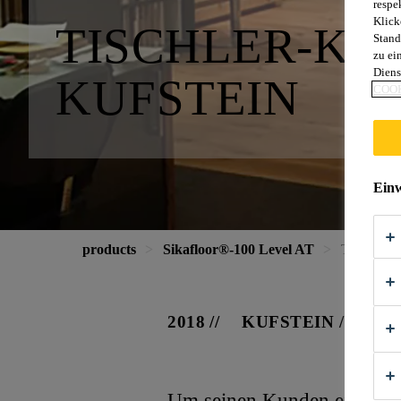
respe
Klick
TISCHLER-K
Stand
zu ei
Diens
KUFSTEIN
COOK
Einw
products
Sikafloor®-100 Level AT
Tischler-
2018
KUFSTEIN / ÖST
Um seinen Kunden ein noch 