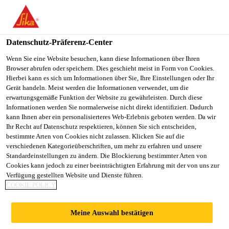
You are accessing "Sika Österreich", it seems you are accessing it
from "Vereinigte Staaten". We have a dedicated website for your
country.
Datenschutz-Präferenz-Center
TO
Wenn Sie eine Website besuchen, kann diese Informationen über Ihren
STAY ON THE SIKA
SELECT A
Browser abrufen oder speichern. Dies geschieht meist in Form von Cookies.
SIKA
ÖSTERREICH WEBSITE
COUNTRY
Hierbei kann es sich um Informationen über Sie, Ihre Einstellungen oder Ihr
USA
Gerät handeln. Meist werden die Informationen verwendet, um die
erwartungsgemäße Funktion der Website zu gewährleisten. Durch diese
Informationen werden Sie normalerweise nicht direkt identifiziert. Dadurch
Sika Österreich
kann Ihnen aber ein personalisierteres Web-Erlebnis geboten werden. Da wir
Ihr Recht auf Datenschutz respektieren, können Sie sich entscheiden,
bestimmte Arten von Cookies nicht zulassen. Klicken Sie auf die
verschiedenen Kategorieüberschriften, um mehr zu erfahren und unsere
Standardeinstellungen zu ändern. Die Blockierung bestimmter Arten von
FUGENBÄNDER
Cookies kann jedoch zu einer beeinträchtigten Erfahrung mit der von uns zur
Verfügung gestellten Website und Dienste führen.
COOKIE POLICY
PVC-P
Meine Auswahl bestätigen