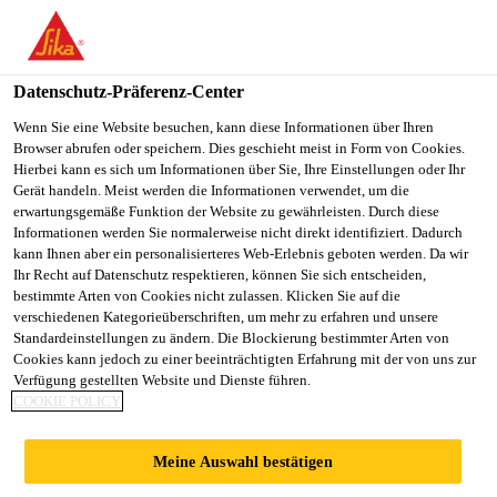
You are accessing "Sika Österreich", it seems you are accessing it
from "Vereinigte Staaten". We have a dedicated website for your
country.
Datenschutz-Präferenz-Center
Alle Anwendungsbereiche Bau
...
Sikadur-Combiflex®
TO
Wenn Sie eine Website besuchen, kann diese Informationen über Ihren
STAY ON THE SIKA
SELECT A
Browser abrufen oder speichern. Dies geschieht meist in Form von Cookies.
SIKA
ÖSTERREICH WEBSITE
COUNTRY
Hierbei kann es sich um Informationen über Sie, Ihre Einstellungen oder Ihr
USA
Gerät handeln. Meist werden die Informationen verwendet, um die
erwartungsgemäße Funktion der Website zu gewährleisten. Durch diese
Informationen werden Sie normalerweise nicht direkt identifiziert. Dadurch
Sikadur-
Sika Österreich
kann Ihnen aber ein personalisierteres Web-Erlebnis geboten werden. Da wir
Ihr Recht auf Datenschutz respektieren, können Sie sich entscheiden,
bestimmte Arten von Cookies nicht zulassen. Klicken Sie auf die
Combiflex® TF
verschiedenen Kategorieüberschriften, um mehr zu erfahren und unsere
Standardeinstellungen zu ändern. Die Blockierung bestimmter Arten von
Profile
Cookies kann jedoch zu einer beeinträchtigten Erfahrung mit der von uns zur
Verfügung gestellten Website und Dienste führen.
COOKIE POLICY
Hochwertiges, geklebtes
Abdichtungssystem für Anschlussfugen an
Meine Auswahl bestätigen