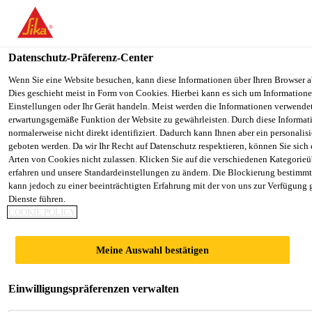
You are accessing "Sika Österreich", it seems you are accessing it f
Staaten". We have a dedicated website for your country.
Datenschutz-Präferenz-Center
TO SIKA
STAY ON THE SIKA ÖSTERREICH
Alle Anwendungsbereiche Bau
...
Sika® FerroGard®-
USA
WEBSITE
Wenn Sie eine Website besuchen, kann diese Informationen über Ihren Browser a
Dies geschieht meist in Form von Cookies. Hierbei kann es sich um Informationen
Einstellungen oder Ihr Gerät handeln. Meist werden die Informationen verwende
erwartungsgemäße Funktion der Website zu gewährleisten. Durch diese Informat
Sika Österreich
normalerweise nicht direkt identifiziert. Dadurch kann Ihnen aber ein personalis
geboten werden. Da wir Ihr Recht auf Datenschutz respektieren, können Sie sich
Sika®
Arten von Cookies nicht zulassen. Klicken Sie auf die verschiedenen Kategorieü
erfahren und unsere Standardeinstellungen zu ändern. Die Blockierung bestimm
kann jedoch zu einer beeinträchtigten Erfahrung mit der von uns zur Verfügung 
FerroGard®-903
Dienste führen.
COOKIE POLICY
Plus
Meine Auswahl bestätigen
Korrosionsinhibitor
Einwilligungspräferenzen verwalten
Wässrige, 1-komponentige Imprägnierung mit