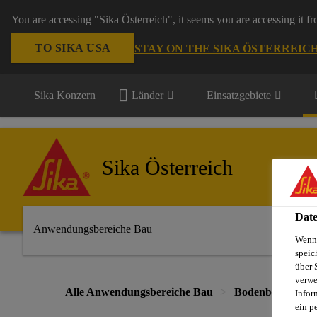
You are accessing "Sika Österreich", it seems you are accessing it f
TO SIKA USA
STAY ON THE SIKA ÖSTERREIC
Sika Konzern
Länder
Einsatzgebiete
Sika Österreich
Date
Anwendungsbereiche Bau
Wenn 
speic
über 
verwe
Alle Anwendungsbereiche Bau
Bodenbeschichtu
Infor
ein p