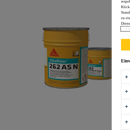
respe
Klick
Stand
zu ei
Diens
COOK
Einw