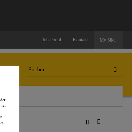
Job-Portal
Kontakt
My Sika
oder
onen
se
ber