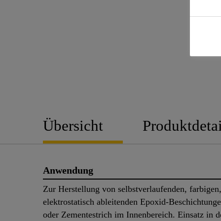
Übersicht
Produktdetai
Anwendung
Zur Herstellung von selbstverlaufenden, farbigen
elektrostatisch ableitenden Epoxid-Beschichtung
oder Zementestrich im Innenbereich. Einsatz in d