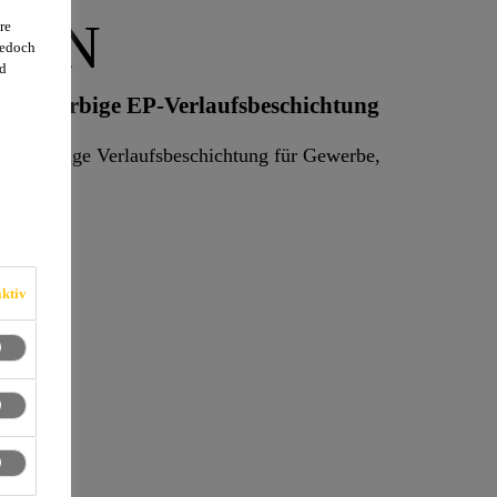
AS N
re
jedoch
d
ähige, farbige EP-Verlaufsbeschichtung
 ableitfähige Verlaufsbeschichtung für Gewerbe,
ktiv