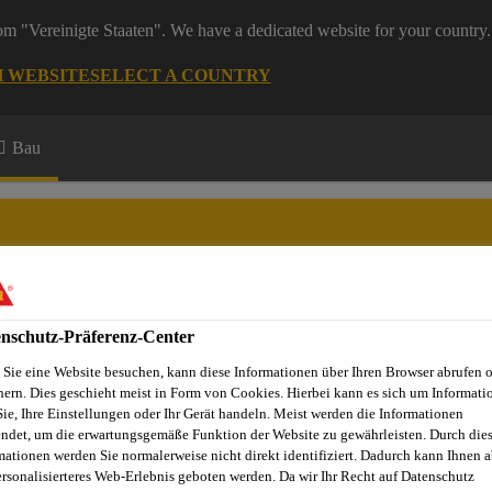
rom "Vereinigte Staaten". We have a dedicated website for your country.
H WEBSITE
SELECT A COUNTRY
Bau
nschutz-Präferenz-Center
Sie eine Website besuchen, kann diese Informationen über Ihren Browser abrufen 
hern. Dies geschieht meist in Form von Cookies. Hierbei kann es sich um Informati
Sie, Ihre Einstellungen oder Ihr Gerät handeln. Meist werden die Informationen
ndet, um die erwartungsgemäße Funktion der Website zu gewährleisten. Durch die
ngen auf Beton
Antistatische Systeme
Sikafloor®-262 AS N
mationen werden Sie normalerweise nicht direkt identifiziert. Dadurch kann Ihnen a
ersonalisierteres Web-Erlebnis geboten werden. Da wir Ihr Recht auf Datenschutz