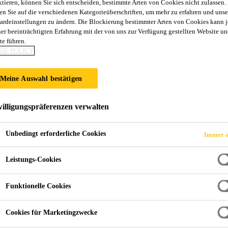
ktieren, können Sie sich entscheiden, bestimmte Arten von Cookies nicht zulassen.
Sikafloor®-262 
en Sie auf die verschiedenen Kategorieüberschriften, um mehr zu erfahren und unse
ardeinstellungen zu ändern. Die Blockierung bestimmter Arten von Cookies kann 
ner beeinträchtigten Erfahrung mit der von uns zur Verfügung gestellten Website un
te führen.
Reinraumtaugliche, elektrostatisch ableitf
IE POLICY
Epoxidharzbasierte, 2-komponentige, lösemittelfreie,
Meine Auswahl bestätigen
Lager, Elektronik- und Pharmaindustrie.
illigungspräferenzen verwalten
Elektrostatisch ableitfähig
Unbedingt erforderliche Cookies
Immer a
Gute chemische und mechanische Beständigkeit
Flüssigkeitsdicht
Leistungs-Cookies
Funktionelle Cookies
Cookies für Marketingzwecke