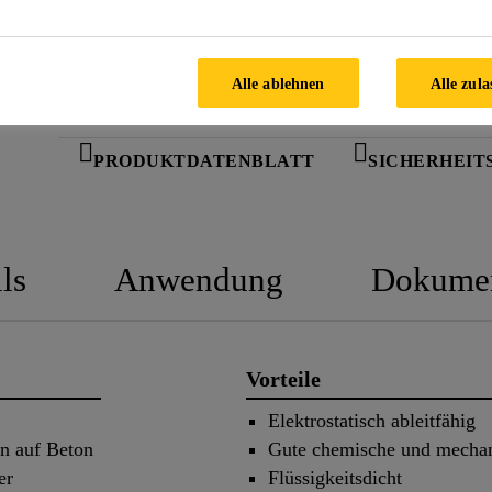
FINDEN SIE IHREN SIKA
BERATER
Alle ablehnen
Alle zula
PRODUKTDATENBLATT
SICHERHEIT
ls
Anwendung
Dokume
Vorteile
,
Elektrostatisch ableitfähig
en auf Beton
Gute chemische und mechan
er
Flüssigkeitsdicht