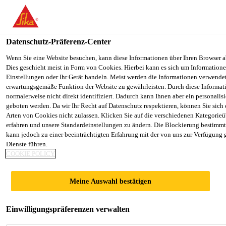
You are accessing "Sika Österreich", it seems you are accessing it f
Staaten". We have a dedicated website for your country.
Datenschutz-Präferenz-Center
TO SIKA
STAY ON THE SIKA ÖSTERREICH
Alle Anwendungsbereiche Bau
...
Sikafloor®-305 W
USA
WEBSITE
Wenn Sie eine Website besuchen, kann diese Informationen über Ihren Browser a
Dies geschieht meist in Form von Cookies. Hierbei kann es sich um Informationen
Einstellungen oder Ihr Gerät handeln. Meist werden die Informationen verwende
erwartungsgemäße Funktion der Website zu gewährleisten. Durch diese Informat
Sika Österreich
normalerweise nicht direkt identifiziert. Dadurch kann Ihnen aber ein personalis
geboten werden. Da wir Ihr Recht auf Datenschutz respektieren, können Sie sich
Sikafloor®-305 W
Arten von Cookies nicht zulassen. Klicken Sie auf die verschiedenen Kategorieü
erfahren und unsere Standardeinstellungen zu ändern. Die Blockierung bestimm
kann jedoch zu einer beeinträchtigten Erfahrung mit der von uns zur Verfügung 
ESD
Dienste führen.
COOKIE POLICY
Elektrostatisch ableitfähige PU-
Meine Auswahl bestätigen
Versiegelung, farbig, seidenmatt
Polyurethanbasierte, 2-komponentige, seidenmatte,
Einwilligungspräferenzen verwalten
farbige ESD-Versiegelung für ableitfähige