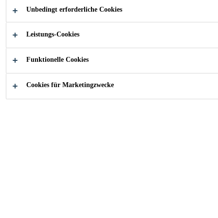
Beschichtungen.
Unbedingt erforderliche Cookies
Leistungs-Cookies
UV-beständig
Wasserbasierend
Funktionelle Cookies
Geruchsarm
Cookies für Marketingzwecke
FINDEN SIE IHREN SIKA BERATER
KONTAKTIEREN SIE UNS JETZT