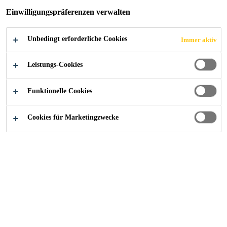
Einwilligungspräferenzen verwalten
Unbedingt erforderliche Cookies
Immer aktiv
Alle Anwendungsbereiche Bau
...
Autohaus Kuss Gra
Leistungs-Cookies
Funktionelle Cookies
2015
GRAZ / OESTERREICH
Cookies für Marketingzwecke
Auf den Flachdächern des
Autohauses Kuss in Graz wurden
nachträglich 480 Photovoltaik
(PV)-Module auf einer
2
Gesamtfläche von 3.500 m
und mit