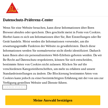
You are accessing "Sika Österreich", it seems you are accessing it
from "Vereinigte Staaten". We have a dedicated website for your
country.
Datenschutz-Präferenz-Center
TO
Wenn Sie eine Website besuchen, kann diese Informationen über Ihren
STAY ON THE SIKA
SELECT A
Browser abrufen oder speichern. Dies geschieht meist in Form von Cookies.
SIKA
ÖSTERREICH WEBSITE
COUNTRY
Hierbei kann es sich um Informationen über Sie, Ihre Einstellungen oder Ihr
USA
Gerät handeln. Meist werden die Informationen verwendet, um die
erwartungsgemäße Funktion der Website zu gewährleisten. Durch diese
Informationen werden Sie normalerweise nicht direkt identifiziert. Dadurch
Sika Österreich
kann Ihnen aber ein personalisierteres Web-Erlebnis geboten werden. Da wir
Ihr Recht auf Datenschutz respektieren, können Sie sich entscheiden,
bestimmte Arten von Cookies nicht zulassen. Klicken Sie auf die
verschiedenen Kategorieüberschriften, um mehr zu erfahren und unsere
Standardeinstellungen zu ändern. Die Blockierung bestimmter Arten von
Cookies kann jedoch zu einer beeinträchtigten Erfahrung mit der von uns zur
Verfügung gestellten Website und Dienste führen.
AUTOHAUS
COOKIE POLICY
KUSS GRAZ
Meine Auswahl bestätigen