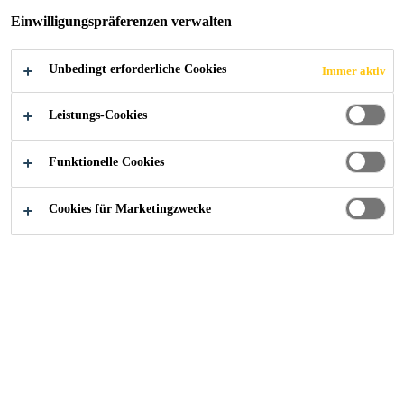
Einwilligungspräferenzen verwalten
Unbedingt erforderliche Cookies
Immer aktiv
Sika@Work - Referenzen
ASKÖ Graz
Leistungs-Cookies
2019
EGGENBERG, GRAZ / ÖSTERREICH
Funktionelle Cookies
Cookies für Marketingzwecke
Im Multifunktionsstadion in
Eggenberg sind neben den
Fußballern des Eggenberger
Sportklubs (ESK) auch
Leichtathletik-Sportlerinnen und -
Sportler beheimatet. Sie alle
benötigen optimale