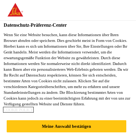
You are accessing "Sika Österreich", it seems you are accessing it
from "Vereinigte Staaten". We have a dedicated website for your
country.
Datenschutz-Präferenz-Center
TO
Wenn Sie eine Website besuchen, kann diese Informationen über Ihren
STAY ON THE SIKA
SELECT A
Browser abrufen oder speichern. Dies geschieht meist in Form von Cookies.
SIKA
ÖSTERREICH WEBSITE
COUNTRY
Hierbei kann es sich um Informationen über Sie, Ihre Einstellungen oder Ihr
USA
Gerät handeln. Meist werden die Informationen verwendet, um die
erwartungsgemäße Funktion der Website zu gewährleisten. Durch diese
Informationen werden Sie normalerweise nicht direkt identifiziert. Dadurch
Sika Österreich
kann Ihnen aber ein personalisierteres Web-Erlebnis geboten werden. Da wir
Ihr Recht auf Datenschutz respektieren, können Sie sich entscheiden,
bestimmte Arten von Cookies nicht zulassen. Klicken Sie auf die
verschiedenen Kategorieüberschriften, um mehr zu erfahren und unsere
Standardeinstellungen zu ändern. Die Blockierung bestimmter Arten von
Cookies kann jedoch zu einer beeinträchtigten Erfahrung mit der von uns zur
Verfügung gestellten Website und Dienste führen.
ASKÖ GRAZ
COOKIE POLICY
Meine Auswahl bestätigen