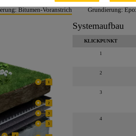
erung: Bitumen-Voranstrich
Grundierung: Epo
Systemaufbau
KLICKPUNKT
1
2
1
3
2
3
4
5
4