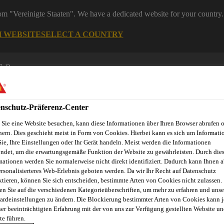
rom "Vereinigte Staaten". We have a dedicated website for your country.
H WEBSITE
SELECT A COUNTRY
Bau
nschutz-Präferenz-Center
Sie eine Website besuchen, kann diese Informationen über Ihren Browser abrufen 
hern. Dies geschieht meist in Form von Cookies. Hierbei kann es sich um Informati
Sie, Ihre Einstellungen oder Ihr Gerät handeln. Meist werden die Informationen
ndet, um die erwartungsgemäße Funktion der Website zu gewährleisten. Durch die
mationen werden Sie normalerweise nicht direkt identifiziert. Dadurch kann Ihnen a
ersonalisierteres Web-Erlebnis geboten werden. Da wir Ihr Recht auf Datenschutz
ktieren, können Sie sich entscheiden, bestimmte Arten von Cookies nicht zulassen.
en Sie auf die verschiedenen Kategorieüberschriften, um mehr zu erfahren und unse
ardeinstellungen zu ändern. Die Blockierung bestimmter Arten von Cookies kann 
U BETONBRÜCKE
ner beeinträchtigten Erfahrung mit der von uns zur Verfügung gestellten Website un
te führen.