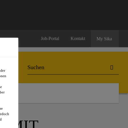
Job-Portal
Kontakt
My Sika
oder
onen
se
ber
re
jedoch
 MIT
d