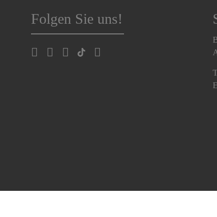
Folgen Sie uns!
B
A
T
E