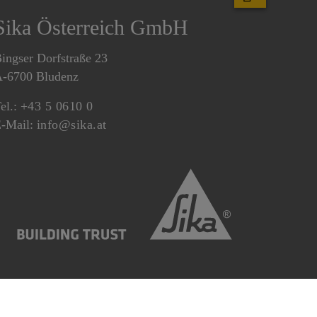
Sika Österreich GmbH
ingser Dorfstraße 23
-6700 Bludenz
el.:
+43 5 0610 0
-Mail:
info@sika.at