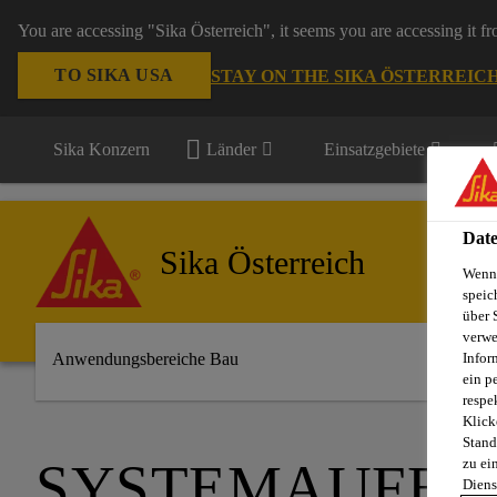
You are accessing "Sika Österreich", it seems you are accessing it f
TO SIKA USA
STAY ON THE SIKA ÖSTERREIC
Sika Konzern
Länder
Einsatzgebiete
Date
Sika Österreich
Wenn 
speic
über 
verwe
Infor
Anwendungsbereiche Bau
ein p
respe
Klick
Stand
SYSTEMAUFBA
zu ei
Diens