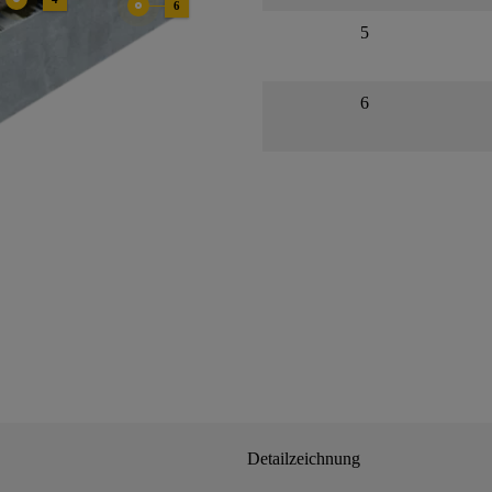
6
5
6
Detailzeichnung