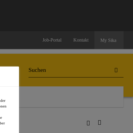
Job-Portal
Kontakt
My Sika
oder
onen
se
ber