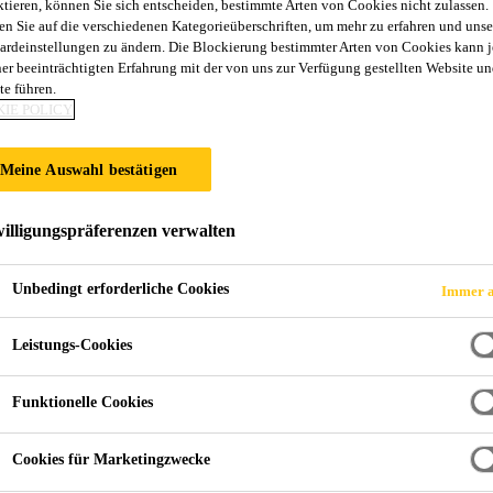
ktieren, können Sie sich entscheiden, bestimmte Arten von Cookies nicht zulassen.
Sika AnchorFix®
en Sie auf die verschiedenen Kategorieüberschriften, um mehr zu erfahren und unse
ardeinstellungen zu ändern. Die Blockierung bestimmter Arten von Cookies kann 
ner beeinträchtigten Erfahrung mit der von uns zur Verfügung gestellten Website un
te führen.
Professioneller Epoxid-Hochleistungsanker
IE POLICY
Lösemittelfreier, thixotroper, 2-komponentiger Hochle
Meine Auswahl bestätigen
Gewindestangen und Bewehrungen in gerissenen und 
illigungspräferenzen verwalten
Lange Offenzeit
Unbedingt erforderliche Cookies
Immer a
Kann auf feuchtem Beton verwendet werden
Freigegeben für diamantgebohrte Löcher
Leistungs-Cookies
FINDEN SIE IHREN SIKA
Funktionelle Cookies
BERATER
Cookies für Marketingzwecke