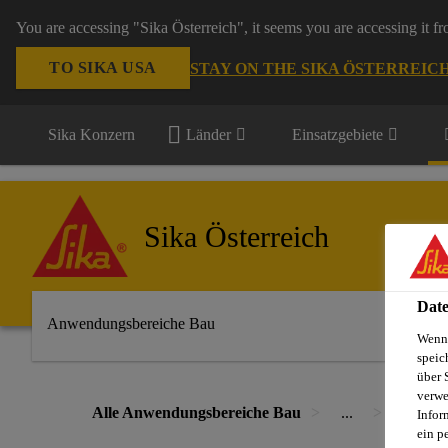
You are accessing "Sika Österreich", it seems you are accessing it f
TO SIKA USA
STAY ON THE SIKA ÖSTERREIC
Sika Konzern
Länder
Einsatzgebiete
Sika Österreich
Date
Anwendungsbereiche Bau
Wenn 
speic
über 
verwe
Alle Anwendungsbereiche Bau
...
Sika An
Infor
ein p