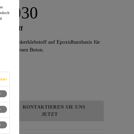
-3030
re
jedoch
d
klebstoff
istungsankerklebstoff auf Epoxidharzbasis für
ungerissenen Beton.
ktiv
KONTAKTIEREN SIE UNS
JETZT