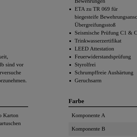
Bewehrungen
ETA zu TR 069 für
biegesteife Bewehrungsansc
Übergreifungsstoß
Seismische Prüfung C1 & C
Trinkwasserzertifikat
LEED Attestation
eit,
Feuerwiderstandsprüfung
lb sind vor
Styrolfrei
rversuche
Schrumpffreie Aushärtung
vorzunehmen.
Geruchsarm
Farbe
o Karton
Komponente A
artuschen
Komponente B