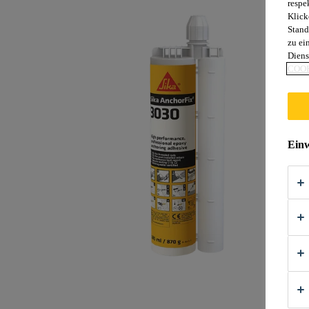
respe
Klick
Stand
zu ei
Diens
COOK
Einw