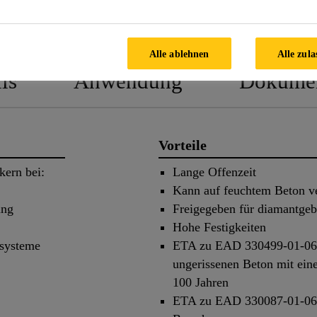
PRODUKTDATENBLATT
SICHERHEIT
Alle ablehnen
Alle zula
ls
Anwendung
Dokume
Vorteile
kern bei:
Lange Offenzeit
Kann auf feuchtem Beton v
ung
Freigegeben für diamantgeb
Hohe Festigkeiten
ssysteme
ETA zu EAD 330499-01-0601
ungerissenen Beton mit eine
100 Jahren
ETA zu EAD 330087-01-0601f