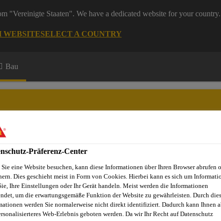
rom "Vereinigte Staaten". We have a dedicated website for your country.
H WEBSITE
SELECT A COUNTRY
Bau
nschutz-Präferenz-Center
Sie eine Website besuchen, kann diese Informationen über Ihren Browser abrufen 
hern. Dies geschieht meist in Form von Cookies. Hierbei kann es sich um Informati
Sie, Ihre Einstellungen oder Ihr Gerät handeln. Meist werden die Informationen
ndet, um die erwartungsgemäße Funktion der Website zu gewährleisten. Durch die
chorFix®-3030
mationen werden Sie normalerweise nicht direkt identifiziert. Dadurch kann Ihnen a
ersonalisierteres Web-Erlebnis geboten werden. Da wir Ihr Recht auf Datenschutz