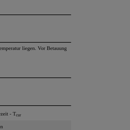
emperatur liegen. Vor Betauung
zeit - T
cur
en