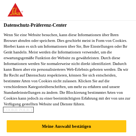
You are accessing "Sika Österreich", it seems you are accessing it
from "Vereinigte Staaten". We have a dedicated website for your
country.
Datenschutz-Präferenz-Center
TO
Wenn Sie eine Website besuchen, kann diese Informationen über Ihren
STAY ON THE SIKA
SELECT A
Browser abrufen oder speichern. Dies geschieht meist in Form von Cookies.
SIKA
ÖSTERREICH WEBSITE
COUNTRY
Hierbei kann es sich um Informationen über Sie, Ihre Einstellungen oder Ihr
USA
Gerät handeln. Meist werden die Informationen verwendet, um die
erwartungsgemäße Funktion der Website zu gewährleisten. Durch diese
Informationen werden Sie normalerweise nicht direkt identifiziert. Dadurch
Sika Österreich
kann Ihnen aber ein personalisierteres Web-Erlebnis geboten werden. Da wir
Ihr Recht auf Datenschutz respektieren, können Sie sich entscheiden,
bestimmte Arten von Cookies nicht zulassen. Klicken Sie auf die
verschiedenen Kategorieüberschriften, um mehr zu erfahren und unsere
Standardeinstellungen zu ändern. Die Blockierung bestimmter Arten von
UNTERGRUNDVO
Cookies kann jedoch zu einer beeinträchtigten Erfahrung mit der von uns zur
Verfügung gestellten Website und Dienste führen.
COOKIE POLICY
RBEREITUNG
Meine Auswahl bestätigen