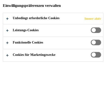
Einwilligungspräferenzen verwalten
Unbedingt erforderliche Cookies
Immer aktiv
Alle Anwendungsbereiche Bau
...
Untergrundvorberei
Leistungs-Cookies
Funktionelle Cookies
baubook
Cookies für Marketingzwecke