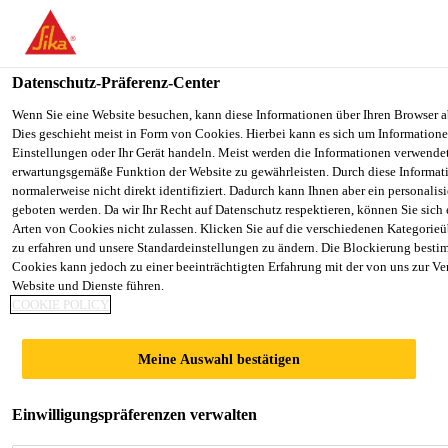
You are accessing "Sika Österreich", it seems you are accessing it f
Staaten". We have a dedicated website for your country.
Datenschutz-Präferenz-Center
TO SIKA
STAY ON THE SIKA ÖSTERREICH
Alle Anwendungsbereiche Bau
...
Sikadur®-31+ Rapi
USA
WEBSITE
Wenn Sie eine Website besuchen, kann diese Informationen über Ihren Browser a
Dies geschieht meist in Form von Cookies. Hierbei kann es sich um Informationen
Einstellungen oder Ihr Gerät handeln. Meist werden die Informationen verwende
erwartungsgemäße Funktion der Website zu gewährleisten. Durch diese Informat
Sika Österreich
normalerweise nicht direkt identifiziert. Dadurch kann Ihnen aber ein personalis
geboten werden. Da wir Ihr Recht auf Datenschutz respektieren, können Sie sich
Sikadur®-31+
Arten von Cookies nicht zulassen. Klicken Sie auf die verschiedenen Kategorieü
zu erfahren und unsere Standardeinstellungen zu ändern. Die Blockierung besti
Cookies kann jedoch zu einer beeinträchtigten Erfahrung mit der von uns zur Ve
Rapid
Website und Dienste führen.
COOKIE POLICY
2-komponentiger, sehr emissionsarmer,
Meine Auswahl bestätigen
schnellhärtender Epoxidharzklebstoff
2-komponentiger, lösemittelfreier, schnellhärtender,
Einwilligungspräferenzen verwalten
thixotroper Epoxidharzklebstoff mit sehr geringen