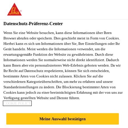
You are accessing "Sika Österreich", it seems you are accessing it
from "Vereinigte Staaten". We have a dedicated website for your
country.
Datenschutz-Präferenz-Center
TO
Wenn Sie eine Website besuchen, kann diese Informationen über Ihren
STAY ON THE SIKA
SELECT A
Browser abrufen oder speichern. Dies geschieht meist in Form von Cookies.
SIKA
ÖSTERREICH WEBSITE
COUNTRY
Hierbei kann es sich um Informationen über Sie, Ihre Einstellungen oder Ihr
USA
Gerät handeln. Meist werden die Informationen verwendet, um die
erwartungsgemäße Funktion der Website zu gewährleisten. Durch diese
Informationen werden Sie normalerweise nicht direkt identifiziert. Dadurch
Sika Österreich
kann Ihnen aber ein personalisierteres Web-Erlebnis geboten werden. Da wir
Ihr Recht auf Datenschutz respektieren, können Sie sich entscheiden,
bestimmte Arten von Cookies nicht zulassen. Klicken Sie auf die
verschiedenen Kategorieüberschriften, um mehr zu erfahren und unsere
Standardeinstellungen zu ändern. Die Blockierung bestimmter Arten von
KLEBE- UND
Cookies kann jedoch zu einer beeinträchtigten Erfahrung mit der von uns zur
Verfügung gestellten Website und Dienste führen.
COOKIE POLICY
REPARATURMÖRT
Meine Auswahl bestätigen
EL