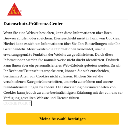
You are accessing "Sika Österreich", it seems you are accessing it
from "Vereinigte Staaten". We have a dedicated website for your
country.
Datenschutz-Präferenz-Center
TO
Wenn Sie eine Website besuchen, kann diese Informationen über Ihren
STAY ON THE SIKA
SELECT A
Browser abrufen oder speichern. Dies geschieht meist in Form von Cookies.
SIKA
ÖSTERREICH WEBSITE
COUNTRY
Hierbei kann es sich um Informationen über Sie, Ihre Einstellungen oder Ihr
USA
Gerät handeln. Meist werden die Informationen verwendet, um die
erwartungsgemäße Funktion der Website zu gewährleisten. Durch diese
Informationen werden Sie normalerweise nicht direkt identifiziert. Dadurch
Sika Österreich
kann Ihnen aber ein personalisierteres Web-Erlebnis geboten werden. Da wir
Ihr Recht auf Datenschutz respektieren, können Sie sich entscheiden,
bestimmte Arten von Cookies nicht zulassen. Klicken Sie auf die
verschiedenen Kategorieüberschriften, um mehr zu erfahren und unsere
Standardeinstellungen zu ändern. Die Blockierung bestimmter Arten von
QUELLFUGENBÄN
Cookies kann jedoch zu einer beeinträchtigten Erfahrung mit der von uns zur
Verfügung gestellten Website und Dienste führen.
COOKIE POLICY
DER
Meine Auswahl bestätigen