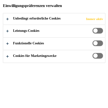
Einwilligungspräferenzen verwalten
Unbedingt erforderliche Cookies
Immer aktiv
Alle Anwendungsbereiche Bau
...
Quellfugenbänder
Leistungs-Cookies
Funktionelle Cookies
SikaSwell®
Cookies für Marketingzwecke
sind spezielle
Quellfugenbänder
Dichtungsmaterialien, die in der
Bauindustrie verwendet werden, um
Fugen zwischen Bauteilen
abzudichten.