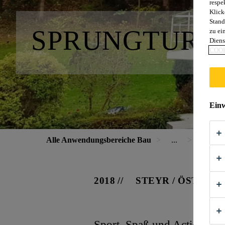
respe
Klick
Stand
SPRUNGTURM 
zu ei
Diens
COOK
Einw
Alle Anwendungsbereiche Bau
...
Sprungtu
2018
STEYR / ÖSTERR
Sport, Spaß und Action sind