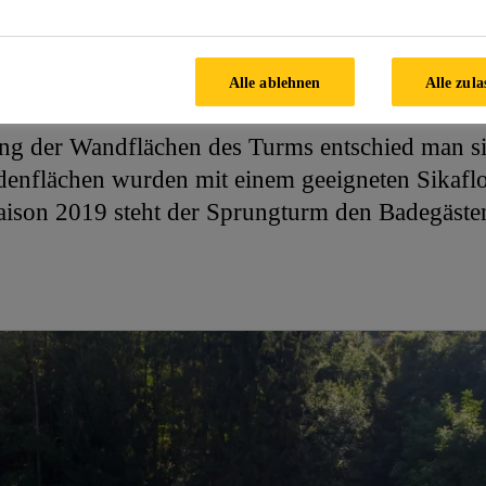
über 1.300 m² Wasserfläche für Groß und Klein. 
r Wasserfläche von 825 m² und dem 10 Meter h
Alle ablehnen
Alle zula
 steht seit 2009 unter Denkmalschutz.
ng der Wandflächen des Turms entschied man s
denflächen wurden mit einem geeigneten Sikafl
dsaison 2019 steht der Sprungturm den Badegäst