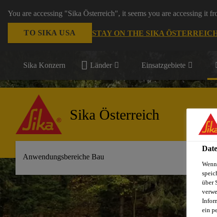
You are accessing "Sika Österreich", it seems you are accessing it f
TO SIKA USA
STAY ON THE SIKA ÖSTERREIC
Sika Konzern
Länder
Einsatzgebiete
Sika Österreich
Date
Anwendungsbereiche Bau
Wenn 
speic
über 
verwe
Infor
ein p