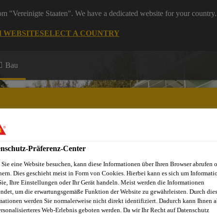
rom "Vereinigte Staaten". We have a dedicated website for your country.
H WEBSITE
SELECT A COUNTRY
Bau
nschutz-Präferenz-Center
Sie eine Website besuchen, kann diese Informationen über Ihren Browser abrufen 
hern. Dies geschieht meist in Form von Cookies. Hierbei kann es sich um Informati
Sie, Ihre Einstellungen oder Ihr Gerät handeln. Meist werden die Informationen
ndet, um die erwartungsgemäße Funktion der Website zu gewährleisten. Durch die
mationen werden Sie normalerweise nicht direkt identifiziert. Dadurch kann Ihnen a
ersonalisierteres Web-Erlebnis geboten werden. Da wir Ihr Recht auf Datenschutz