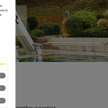
re
jedoch
EYR
d
ktiv
tte September garantiert.