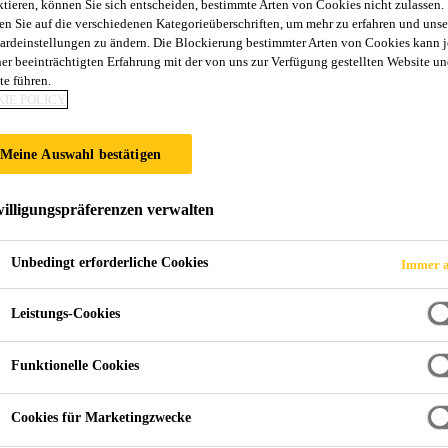
ktieren, können Sie sich entscheiden, bestimmte Arten von Cookies nicht zulassen.
en Sie auf die verschiedenen Kategorieüberschriften, um mehr zu erfahren und unse
ardeinstellungen zu ändern. Die Blockierung bestimmter Arten von Cookies kann 
IM FREIBAD ST
ner beeinträchtigten Erfahrung mit der von uns zur Verfügung gestellten Website un
te führen.
IE POLICY
Meine Auswahl bestätigen
illigungspräferenzen verwalten
Unbedingt erforderliche Cookies
Immer a
rm im Freibad Steyr
Leistungs-Cookies
EICH
Funktionelle Cookies
Cookies für Marketingzwecke
 im Stadtfreibad in Steyr von Anfang Mai bis Mi