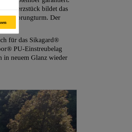
Das Herzstück bildet das
ohen Sprungturm. Der
ssen
ich für das Sikagard®
oor® PU-Einstreubelag
en in neuem Glanz wieder