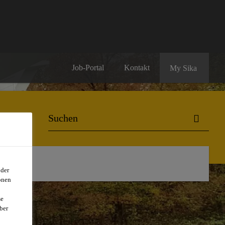
Job-Portal
Kontakt
My Sika
oder
onen
se
ber