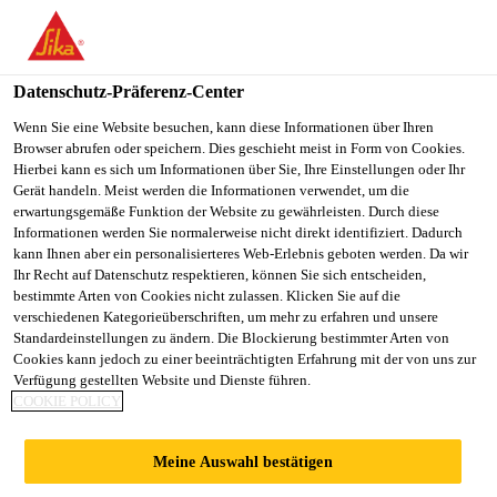
You are accessing "Sika Österreich", it seems you are accessing it
from "Vereinigte Staaten". We have a dedicated website for your
country.
Datenschutz-Präferenz-Center
TO
Wenn Sie eine Website besuchen, kann diese Informationen über Ihren
STAY ON THE SIKA
SELECT A
Browser abrufen oder speichern. Dies geschieht meist in Form von Cookies.
SIKA
ÖSTERREICH WEBSITE
COUNTRY
Hierbei kann es sich um Informationen über Sie, Ihre Einstellungen oder Ihr
USA
Gerät handeln. Meist werden die Informationen verwendet, um die
erwartungsgemäße Funktion der Website zu gewährleisten. Durch diese
Informationen werden Sie normalerweise nicht direkt identifiziert. Dadurch
Sika Österreich
kann Ihnen aber ein personalisierteres Web-Erlebnis geboten werden. Da wir
Ihr Recht auf Datenschutz respektieren, können Sie sich entscheiden,
bestimmte Arten von Cookies nicht zulassen. Klicken Sie auf die
verschiedenen Kategorieüberschriften, um mehr zu erfahren und unsere
Standardeinstellungen zu ändern. Die Blockierung bestimmter Arten von
PMMA-SYSTEME
Cookies kann jedoch zu einer beeinträchtigten Erfahrung mit der von uns zur
Verfügung gestellten Website und Dienste führen.
COOKIE POLICY
Meine Auswahl bestätigen