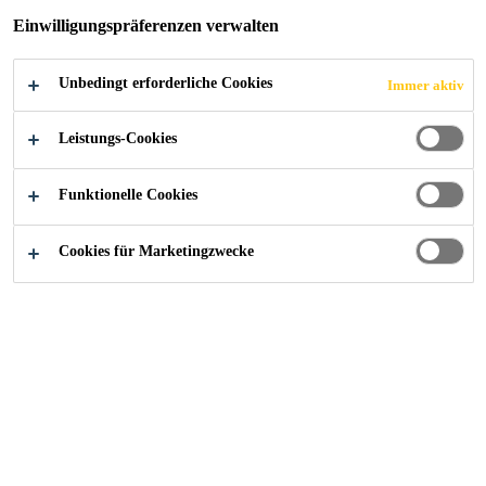
Einwilligungspräferenzen verwalten
Unbedingt erforderliche Cookies
Immer aktiv
Alle Anwendungsbereiche Bau
...
PMMA-Systeme
Leistungs-Cookies
Funktionelle Cookies
Sikafloor® Pronto Systeme
Cookies für Marketingzwecke