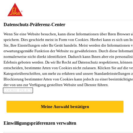
You are accessing "Sika Österreich", it seems you are accessing it f
Staaten". We have a dedicated website for your country.
Datenschutz-Präferenz-Center
TO SIKA
STAY ON THE SIKA
USA
ÖSTERREICH WEBSITE
Wenn Sie eine Website besuchen, kann diese Informationen über Ihren Browser a
speichern. Dies geschieht meist in Form von Cookies. Hierbei kann es sich um I
Sie, Ihre Einstellungen oder Ihr Gerät handeln. Meist werden die Informationen 
erwartungsgemäße Funktion der Website zu gewährleisten. Durch diese Informat
Sika Österreich
normalerweise nicht direkt identifiziert. Dadurch kann Ihnen aber ein personalis
Erlebnis geboten werden. Da wir Ihr Recht auf Datenschutz respektieren, können 
entscheiden, bestimmte Arten von Cookies nicht zulassen. Klicken Sie auf die v
Kategorieüberschriften, um mehr zu erfahren und unsere Standardeinstellungen z
Blockierung bestimmter Arten von Cookies kann jedoch zu einer beeinträchtigt
SYSTEMAUFBAU
der von uns zur Verfügung gestellten Website und Dienste führen.
COOKIE POLICY
EXTENSIVES
Meine Auswahl bestätigen
GRÜNDACH
Einwilligungspräferenzen verwalten
UMKEHRDACH