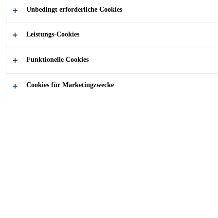
Unbedingt erforderliche Cookies
Leistungs-Cookies
Alle Anwendungsbereiche Bau
...
Systemaufbau Exte
Funktionelle Cookies
Cookies für Marketingzwecke
Beim
Gründach
wird wertvolle
Nutzfläche gewonnen. Bei
Niederschlägen wirkt es wie ein
Schwamm und speichert bis zu 90%
des Wassers. Damit wird nicht nur
der Wasserhaushalt der Kommunen
verbessert, sondern das Gründach
leistet einen aktiven Beitrag zum