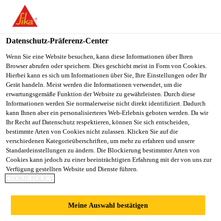
You are accessing "Sika Österreich", it seems you are accessing it
from "Vereinigte Staaten". We have a dedicated website for your
country.
Datenschutz-Präferenz-Center
TO
Wenn Sie eine Website besuchen, kann diese Informationen über Ihren
STAY ON THE SIKA
SELECT A
Browser abrufen oder speichern. Dies geschieht meist in Form von Cookies.
SIKA
ÖSTERREICH WEBSITE
COUNTRY
Hierbei kann es sich um Informationen über Sie, Ihre Einstellungen oder Ihr
USA
Gerät handeln. Meist werden die Informationen verwendet, um die
erwartungsgemäße Funktion der Website zu gewährleisten. Durch diese
Informationen werden Sie normalerweise nicht direkt identifiziert. Dadurch
Sika Österreich
kann Ihnen aber ein personalisierteres Web-Erlebnis geboten werden. Da wir
Ihr Recht auf Datenschutz respektieren, können Sie sich entscheiden,
bestimmte Arten von Cookies nicht zulassen. Klicken Sie auf die
verschiedenen Kategorieüberschriften, um mehr zu erfahren und unsere
Standardeinstellungen zu ändern. Die Blockierung bestimmter Arten von
Cookies kann jedoch zu einer beeinträchtigten Erfahrung mit der von uns zur
Verfügung gestellten Website und Dienste führen.
WOHNEN AM
COOKIE POLICY
CENTRAL PARK
Meine Auswahl bestätigen