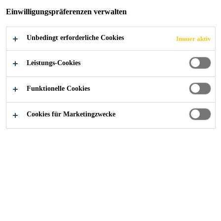
GRAZ
Einwilligungspräferenzen verwalten
Unbedingt erforderliche Cookies
Immer aktiv
Leistungs-Cookies
Alle Anwendungsbereiche Bau
...
Wohnen am Central
Funktionelle Cookies
Cookies für Marketingzwecke
2019
GRAZ, ÖSTERREICH
In Graz wurde die Wohnhausanlage
„Wohnen am Central Park“ mit
insgesamt 220 Wohnungen, einem