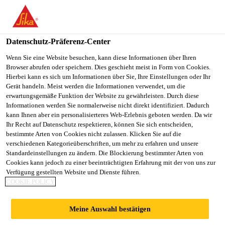
You are accessing "Sika Österreich", it seems you are accessing it
from "Vereinigte Staaten". We have a dedicated website for your
country.
Datenschutz-Präferenz-Center
TO
Wenn Sie eine Website besuchen, kann diese Informationen über Ihren
STAY ON THE SIKA
SELECT A
Browser abrufen oder speichern. Dies geschieht meist in Form von Cookies.
SIKA
ÖSTERREICH WEBSITE
COUNTRY
Hierbei kann es sich um Informationen über Sie, Ihre Einstellungen oder Ihr
USA
Gerät handeln. Meist werden die Informationen verwendet, um die
erwartungsgemäße Funktion der Website zu gewährleisten. Durch diese
Informationen werden Sie normalerweise nicht direkt identifiziert. Dadurch
Sika Österreich
kann Ihnen aber ein personalisierteres Web-Erlebnis geboten werden. Da wir
Ihr Recht auf Datenschutz respektieren, können Sie sich entscheiden,
bestimmte Arten von Cookies nicht zulassen. Klicken Sie auf die
verschiedenen Kategorieüberschriften, um mehr zu erfahren und unsere
Standardeinstellungen zu ändern. Die Blockierung bestimmter Arten von
Cookies kann jedoch zu einer beeinträchtigten Erfahrung mit der von uns zur
Verfügung gestellten Website und Dienste führen.
GWS-
COOKIE POLICY
WOHNBAU IN
Meine Auswahl bestätigen