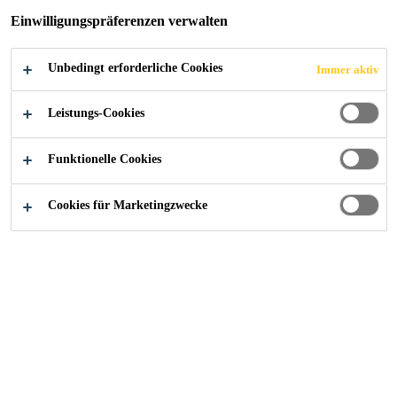
GRATKORN
Einwilligungspräferenzen verwalten
Unbedingt erforderliche Cookies
Immer aktiv
Leistungs-Cookies
Alle Anwendungsbereiche Bau
...
GWS-Wohnbau in G
Funktionelle Cookies
Cookies für Marketingzwecke
2018
GRATKORN / ÖSTERREICH
Als gemeinnütziger Wohnbauträger
ist die GWS mit 65-jähriger
Bautätigkeit einer der
traditionsreichsten Betriebe in der