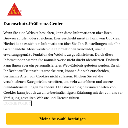
You are accessing "Sika Österreich", it seems you are accessing it
from "Vereinigte Staaten". We have a dedicated website for your
country.
Datenschutz-Präferenz-Center
TO
Wenn Sie eine Website besuchen, kann diese Informationen über Ihren
STAY ON THE SIKA
SELECT A
Browser abrufen oder speichern. Dies geschieht meist in Form von Cookies.
SIKA
ÖSTERREICH WEBSITE
COUNTRY
Hierbei kann es sich um Informationen über Sie, Ihre Einstellungen oder Ihr
USA
Gerät handeln. Meist werden die Informationen verwendet, um die
erwartungsgemäße Funktion der Website zu gewährleisten. Durch diese
Informationen werden Sie normalerweise nicht direkt identifiziert. Dadurch
Sika Österreich
kann Ihnen aber ein personalisierteres Web-Erlebnis geboten werden. Da wir
Ihr Recht auf Datenschutz respektieren, können Sie sich entscheiden,
bestimmte Arten von Cookies nicht zulassen. Klicken Sie auf die
verschiedenen Kategorieüberschriften, um mehr zu erfahren und unsere
Standardeinstellungen zu ändern. Die Blockierung bestimmter Arten von
Cookies kann jedoch zu einer beeinträchtigten Erfahrung mit der von uns zur
Verfügung gestellten Website und Dienste führen.
KINDERBETRE
COOKIE POLICY
UUNGSZENTRU
Meine Auswahl bestätigen