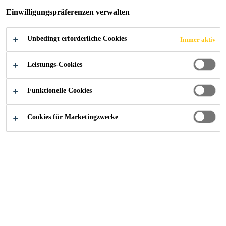
M TARRENZ
Einwilligungspräferenzen verwalten
Unbedingt erforderliche Cookies
Immer aktiv
Leistungs-Cookies
Alle Anwendungsbereiche Bau
...
Kinderbetreuungsze
Funktionelle Cookies
Cookies für Marketingzwecke
2020
TARRENZ / ÖSTERREICH
Die Gemeinde Tarrenz in Tirol
errichtete direkt neben dem
Mehrzwecksaal und der Volksschule
ein neues Gebäude für die