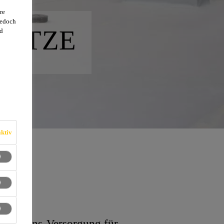
re
jedoch
NETZE
d
ktiv
ikations-Versorgung für