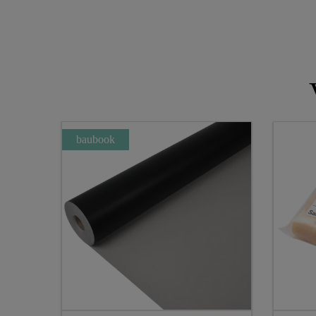
baubook