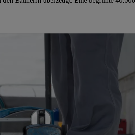
nd den Bauherrn überzeugt. Eine begrünte 40.00