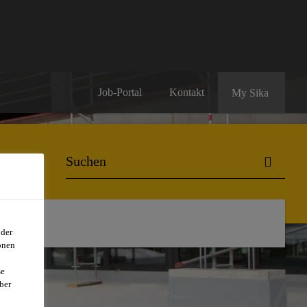
Job-Portal
Kontakt
My Sika
oder
onen
se
ber