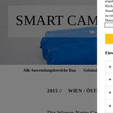
respe
Klick
Stand
SMART CAMPU
zu ei
Diens
COOK
Einw
Alle Anwendungsbereiche Bau
Gebäudehülle
2015
WIEN / ÖSTERRE
Die Wiener Netze GmbH sic