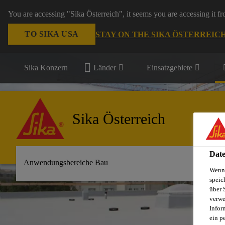
You are accessing "Sika Österreich", it seems you are accessing it f
TO SIKA USA
STAY ON THE SIKA ÖSTERREIC
Sika Konzern
Länder
Einsatzgebiete
Sika Österreich
Date
Anwendungsbereiche Bau
Wenn 
speic
über 
verwe
Infor
ein p