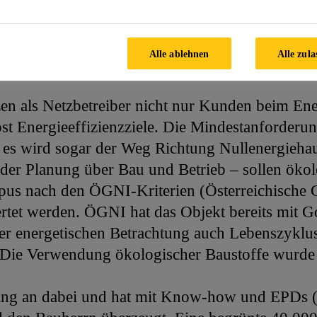
des Großraums Wien. Im 11. Wiener Bezirk wir
rt Campus» gebaut. Ab 2016 sollen dort knapp 
Alle ablehnen
Alle zula
zen als Netzbetreiber nicht nur Kunden beim En
st Energieeffizienzziele. Die Mindestanforderun
 es wird sogar der Weg Richtung Nullenergiehaus
der Planung über Bau und Betrieb – sollen ökol
pus nach den ÖGNI-Kriterien (Österreichische G
tet werden. ÖGNI hat das Objekt bereits mit Gold
der energetischen Betrachtung auch Lebenszyklu
n. Die Verwendung ökologischer Baustoffe wurd
ang an dabei und hat mit Know-how und EPDs 