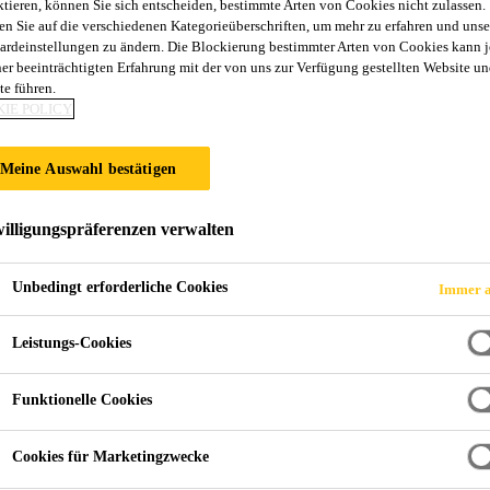
ktieren, können Sie sich entscheiden, bestimmte Arten von Cookies nicht zulassen.
en Sie auf die verschiedenen Kategorieüberschriften, um mehr zu erfahren und unse
ardeinstellungen zu ändern. Die Blockierung bestimmter Arten von Cookies kann 
S DER WIENER 
ner beeinträchtigten Erfahrung mit der von uns zur Verfügung gestellten Website un
te führen.
IE POLICY
Meine Auswahl bestätigen
illigungspräferenzen verwalten
Unbedingt erforderliche Cookies
Immer a
Smart Campus der Wiener Netze
Leistungs-Cookies
ICH
Funktionelle Cookies
Cookies für Marketingzwecke
hert die Strom-, Gas-, Wärme- und Telekommun