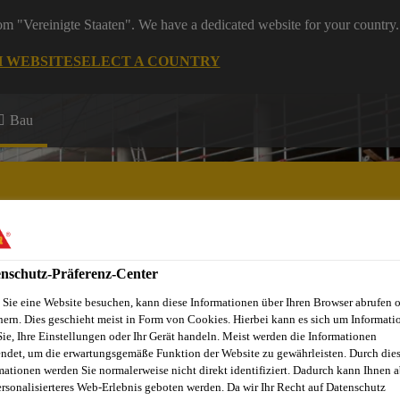
rom "Vereinigte Staaten". We have a dedicated website for your country.
H WEBSITE
SELECT A COUNTRY
Bau
nschutz-Präferenz-Center
Sie eine Website besuchen, kann diese Informationen über Ihren Browser abrufen 
hern. Dies geschieht meist in Form von Cookies. Hierbei kann es sich um Informati
Sie, Ihre Einstellungen oder Ihr Gerät handeln. Meist werden die Informationen
ndet, um die erwartungsgemäße Funktion der Website zu gewährleisten. Durch die
mationen werden Sie normalerweise nicht direkt identifiziert. Dadurch kann Ihnen a
ersonalisierteres Web-Erlebnis geboten werden. Da wir Ihr Recht auf Datenschutz