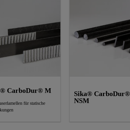
a® CarboDur® M
Sika® CarboDur®
NSM
serlamellen für statische
rkungen