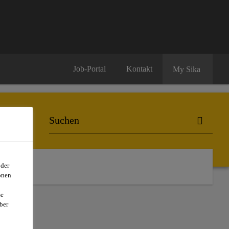
Job-Portal
Kontakt
My Sika
oder
onen
se
ber