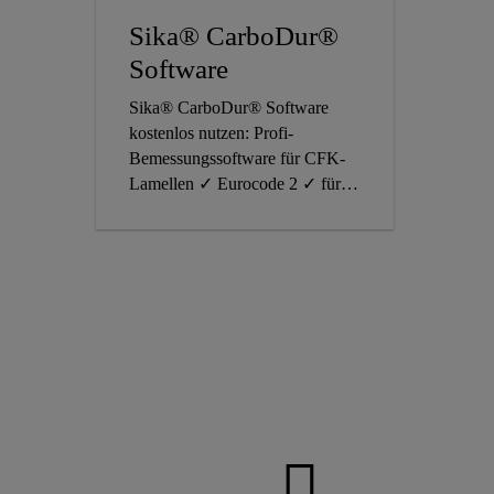
Sika® CarboDur®
Software
Sika® CarboDur® Software
kostenlos nutzen: Profi-
Bemessungssoftware für CFK-
Lamellen ✓ Eurocode 2 ✓ für
Statiker & Planungsbüros ➜ Alle
Infos!