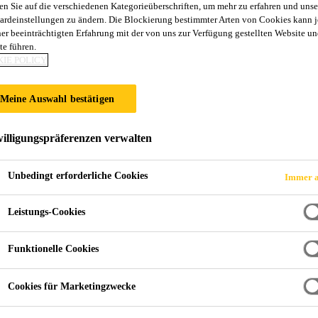
en Sie auf die verschiedenen Kategorieüberschriften, um mehr zu erfahren und unse
ardeinstellungen zu ändern. Die Blockierung bestimmter Arten von Cookies kann 
ner beeinträchtigten Erfahrung mit der von uns zur Verfügung gestellten Website un
te führen.
IE POLICY
-instandsetzung
Betoninstandsetzung
Statische Verstärkung
Meine Auswahl bestätigen
ng - Anpassung an neue 
illigungspräferenzen verwalten
reits einige Jahrzehnte alt. Vielfach hat
Unbedingt erforderliche Cookies
Immer a
ie Belastung der Bauwerke in dieser Zeit
Leistungs-Cookies
atische Verstärkung der Tragwerksstruktur.
Funktionelle Cookies
Cookies für Marketingzwecke