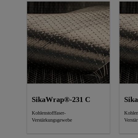
SikaWrap®-231 C
Sik
Kohlenstofffaser-
Kohlen
Verstärkungsgewebe
Verstä