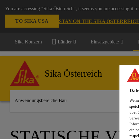
You are accessing "Sika Österreich", it seems you are accessing it f
TO SIKA USA
STAY ON THE SIKA ÖSTERREIC
Sika Konzern
Länder
Einsatzgebiete
Sika Österreich
Date
Anwendungsbereiche Bau
Wenn 
speic
über 
verwe
Infor
STATISCHE VE
ein p
respe