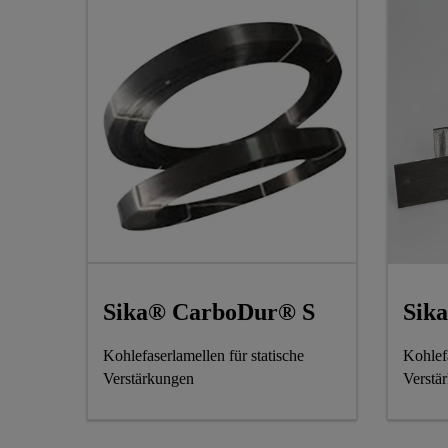
Sika® CarboDur® S
Sik
Kohlefaserlamellen für statische
Kohlefa
Verstärkungen
Verstä