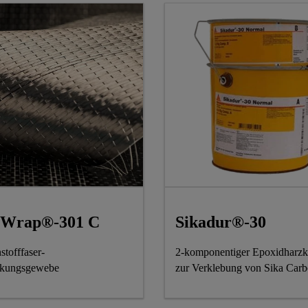
aWrap®-301 C
Sikadur®-30
stofffaser-
2-komponentiger Epoxidharzk
rkungsgewebe
zur Verklebung von Sika Ca