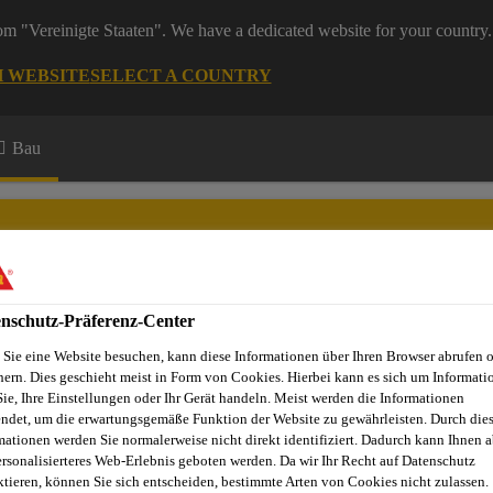
rom "Vereinigte Staaten". We have a dedicated website for your country.
H WEBSITE
SELECT A COUNTRY
Bau
nschutz-Präferenz-Center
Sie eine Website besuchen, kann diese Informationen über Ihren Browser abrufen 
hern. Dies geschieht meist in Form von Cookies. Hierbei kann es sich um Informati
Sie, Ihre Einstellungen oder Ihr Gerät handeln. Meist werden die Informationen
ndet, um die erwartungsgemäße Funktion der Website zu gewährleisten. Durch die
mationen werden Sie normalerweise nicht direkt identifiziert. Dadurch kann Ihnen a
RSTÄRKUNG
ersonalisierteres Web-Erlebnis geboten werden. Da wir Ihr Recht auf Datenschutz
ktieren, können Sie sich entscheiden, bestimmte Arten von Cookies nicht zulassen.