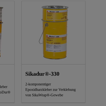
Sikadur®-330
2-komponentiger
leber
Epoxidharzkleber zur Verklebung
rboDur®
von SikaWrap®-Gewebe