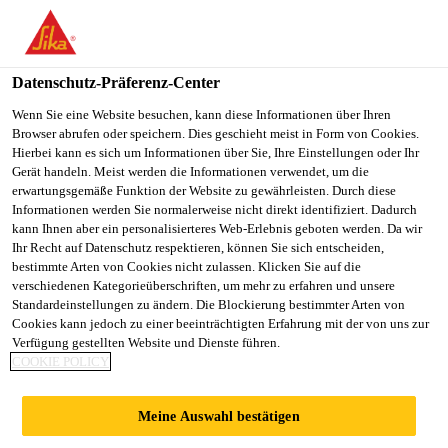
You are accessing "Sika Österreich", it seems you are accessing it
from "Vereinigte Staaten". We have a dedicated website for your
country.
Datenschutz-Präferenz-Center
TO
Wenn Sie eine Website besuchen, kann diese Informationen über Ihren
STAY ON THE SIKA
SELECT A
Browser abrufen oder speichern. Dies geschieht meist in Form von Cookies.
SIKA
ÖSTERREICH WEBSITE
COUNTRY
Hierbei kann es sich um Informationen über Sie, Ihre Einstellungen oder Ihr
USA
Gerät handeln. Meist werden die Informationen verwendet, um die
erwartungsgemäße Funktion der Website zu gewährleisten. Durch diese
Informationen werden Sie normalerweise nicht direkt identifiziert. Dadurch
Sika Österreich
kann Ihnen aber ein personalisierteres Web-Erlebnis geboten werden. Da wir
Ihr Recht auf Datenschutz respektieren, können Sie sich entscheiden,
bestimmte Arten von Cookies nicht zulassen. Klicken Sie auf die
verschiedenen Kategorieüberschriften, um mehr zu erfahren und unsere
Standardeinstellungen zu ändern. Die Blockierung bestimmter Arten von
SALES REP
Cookies kann jedoch zu einer beeinträchtigten Erfahrung mit der von uns zur
Verfügung gestellten Website und Dienste führen.
COOKIE POLICY
FINDEN
Meine Auswahl bestätigen