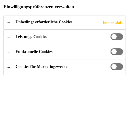
INITIATIVEN
Einwilligungspräferenzen verwalten
Unbedingt erforderliche Cookies
Immer aktiv
Leistungs-Cookies
Sika Österreich - Über uns
Engagement & Organisationen
Funktionelle Cookies
Cookies für Marketingzwecke
Sika Österreich engagiert sich in
zahlreichen Verbänden und
Initiativen.