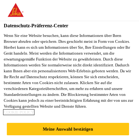
You are accessing "Sika Österreich", it seems you are accessing it
from "Vereinigte Staaten". We have a dedicated website for your
country.
Datenschutz-Präferenz-Center
TO
Wenn Sie eine Website besuchen, kann diese Informationen über Ihren
STAY ON THE SIKA
SELECT A
Browser abrufen oder speichern. Dies geschieht meist in Form von Cookies.
SIKA
ÖSTERREICH WEBSITE
COUNTRY
Hierbei kann es sich um Informationen über Sie, Ihre Einstellungen oder Ihr
USA
Gerät handeln. Meist werden die Informationen verwendet, um die
erwartungsgemäße Funktion der Website zu gewährleisten. Durch diese
Informationen werden Sie normalerweise nicht direkt identifiziert. Dadurch
Sika Österreich
kann Ihnen aber ein personalisierteres Web-Erlebnis geboten werden. Da wir
Ihr Recht auf Datenschutz respektieren, können Sie sich entscheiden,
bestimmte Arten von Cookies nicht zulassen. Klicken Sie auf die
verschiedenen Kategorieüberschriften, um mehr zu erfahren und unsere
Standardeinstellungen zu ändern. Die Blockierung bestimmter Arten von
Cookies kann jedoch zu einer beeinträchtigten Erfahrung mit der von uns zur
Verfügung gestellten Website und Dienste führen.
VERBÄNDE
COOKIE POLICY
UND
Meine Auswahl bestätigen