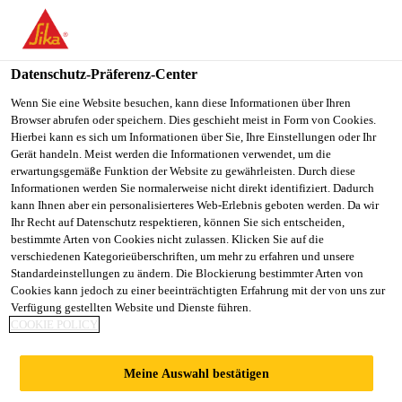
You are accessing "Sika Österreich", it seems you are accessing it
from "Vereinigte Staaten". We have a dedicated website for your
country.
Datenschutz-Präferenz-Center
TO
Wenn Sie eine Website besuchen, kann diese Informationen über Ihren
STAY ON THE SIKA
SELECT A
Browser abrufen oder speichern. Dies geschieht meist in Form von Cookies.
SIKA
ÖSTERREICH WEBSITE
COUNTRY
Hierbei kann es sich um Informationen über Sie, Ihre Einstellungen oder Ihr
USA
Gerät handeln. Meist werden die Informationen verwendet, um die
erwartungsgemäße Funktion der Website zu gewährleisten. Durch diese
Informationen werden Sie normalerweise nicht direkt identifiziert. Dadurch
Sika Österreich
kann Ihnen aber ein personalisierteres Web-Erlebnis geboten werden. Da wir
Ihr Recht auf Datenschutz respektieren, können Sie sich entscheiden,
bestimmte Arten von Cookies nicht zulassen. Klicken Sie auf die
verschiedenen Kategorieüberschriften, um mehr zu erfahren und unsere
Standardeinstellungen zu ändern. Die Blockierung bestimmter Arten von
REGELWERKE
Cookies kann jedoch zu einer beeinträchtigten Erfahrung mit der von uns zur
Verfügung gestellten Website und Dienste führen.
COOKIE POLICY
UND RICHTLINIEN
Meine Auswahl bestätigen