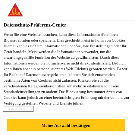
You are accessing "Sika Österreich", it seems you are accessing it
from "Vereinigte Staaten". We have a dedicated website for your
country.
Datenschutz-Präferenz-Center
TO
Wenn Sie eine Website besuchen, kann diese Informationen über Ihren
STAY ON THE SIKA
SELECT A
Browser abrufen oder speichern. Dies geschieht meist in Form von Cookies.
SIKA
ÖSTERREICH WEBSITE
COUNTRY
Hierbei kann es sich um Informationen über Sie, Ihre Einstellungen oder Ihr
USA
Gerät handeln. Meist werden die Informationen verwendet, um die
erwartungsgemäße Funktion der Website zu gewährleisten. Durch diese
Informationen werden Sie normalerweise nicht direkt identifiziert. Dadurch
Sika Österreich
kann Ihnen aber ein personalisierteres Web-Erlebnis geboten werden. Da wir
Ihr Recht auf Datenschutz respektieren, können Sie sich entscheiden,
bestimmte Arten von Cookies nicht zulassen. Klicken Sie auf die
verschiedenen Kategorieüberschriften, um mehr zu erfahren und unsere
Standardeinstellungen zu ändern. Die Blockierung bestimmter Arten von
Cookies kann jedoch zu einer beeinträchtigten Erfahrung mit der von uns zur
Verfügung gestellten Website und Dienste führen.
BAUSTOFF-
COOKIE POLICY
FACHHANDEL:
Meine Auswahl bestätigen