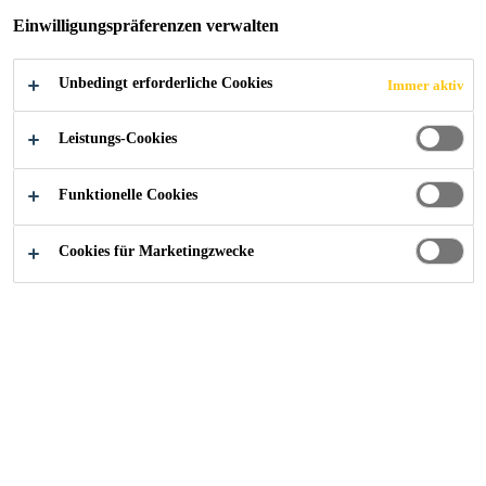
ALLES FÜR SIE
Einwilligungspräferenzen verwalten
UND IHRE
Unbedingt erforderliche Cookies
Immer aktiv
KUNDEN
Leistungs-Cookies
Funktionelle Cookies
Cookies für Marketingzwecke
Baustoff-Fachhandel
Baustoff-Fachhändler
Sika versteht sich als verlässlicher
Ansprechpartner für
Baustoff-
Fachhändler
. Denn neben den