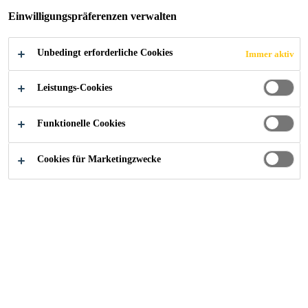
PROFIS
Einwilligungspräferenzen verwalten
VERTRAUEN
Unbedingt erforderliche Cookies
Immer aktiv
AUF SIKA. SIE
Leistungs-Cookies
AUCH?
Funktionelle Cookies
Cookies für Marketingzwecke
Sika Qualitätsprodukte sind bei
praktisch allen größeren