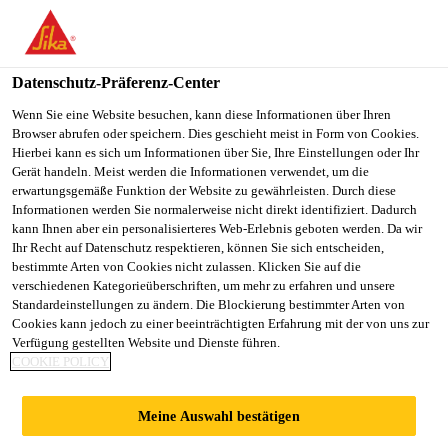
You are accessing "Sika Österreich", it seems you are accessing it
from "Vereinigte Staaten". We have a dedicated website for your
country.
Datenschutz-Präferenz-Center
TO
Wenn Sie eine Website besuchen, kann diese Informationen über Ihren
STAY ON THE SIKA
SELECT A
Browser abrufen oder speichern. Dies geschieht meist in Form von Cookies.
SIKA
ÖSTERREICH WEBSITE
COUNTRY
Hierbei kann es sich um Informationen über Sie, Ihre Einstellungen oder Ihr
USA
Gerät handeln. Meist werden die Informationen verwendet, um die
erwartungsgemäße Funktion der Website zu gewährleisten. Durch diese
Informationen werden Sie normalerweise nicht direkt identifiziert. Dadurch
Sika Österreich
kann Ihnen aber ein personalisierteres Web-Erlebnis geboten werden. Da wir
Ihr Recht auf Datenschutz respektieren, können Sie sich entscheiden,
bestimmte Arten von Cookies nicht zulassen. Klicken Sie auf die
verschiedenen Kategorieüberschriften, um mehr zu erfahren und unsere
Standardeinstellungen zu ändern. Die Blockierung bestimmter Arten von
Cookies kann jedoch zu einer beeinträchtigten Erfahrung mit der von uns zur
Verfügung gestellten Website und Dienste führen.
LÖSUNGEN FÜR
COOKIE POLICY
ANWENDER
Meine Auswahl bestätigen