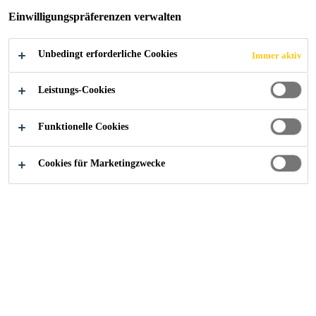
Einwilligungspräferenzen verwalten
Unbedingt erforderliche Cookies
Immer aktiv
Leistungs-Cookies
Sika bietet für unterschiedliche
Funktionelle Cookies
Anwendungen
Berechnungsunterstützung an.
Cookies für Marketingzwecke
Wählen Sie aus den unten
angeführten Arten.
Berechnungsunterstützung