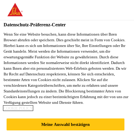
You are accessing "Sika Österreich", it seems you are accessing it
from "Vereinigte Staaten". We have a dedicated website for your
country.
Datenschutz-Präferenz-Center
TO
Wenn Sie eine Website besuchen, kann diese Informationen über Ihren
STAY ON THE SIKA
SELECT A
Browser abrufen oder speichern. Dies geschieht meist in Form von Cookies.
SIKA
ÖSTERREICH WEBSITE
COUNTRY
Hierbei kann es sich um Informationen über Sie, Ihre Einstellungen oder Ihr
USA
Gerät handeln. Meist werden die Informationen verwendet, um die
erwartungsgemäße Funktion der Website zu gewährleisten. Durch diese
Informationen werden Sie normalerweise nicht direkt identifiziert. Dadurch
Sika Österreich
kann Ihnen aber ein personalisierteres Web-Erlebnis geboten werden. Da wir
Ihr Recht auf Datenschutz respektieren, können Sie sich entscheiden,
bestimmte Arten von Cookies nicht zulassen. Klicken Sie auf die
verschiedenen Kategorieüberschriften, um mehr zu erfahren und unsere
Standardeinstellungen zu ändern. Die Blockierung bestimmter Arten von
TOOLS ZUR
Cookies kann jedoch zu einer beeinträchtigten Erfahrung mit der von uns zur
Verfügung gestellten Website und Dienste führen.
COOKIE POLICY
BERECHNUNG
Meine Auswahl bestätigen