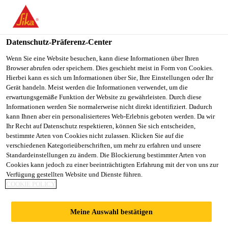
You are accessing "Sika Österreich", it seems you are accessing it
from "Vereinigte Staaten". We have a dedicated website for your
country.
Datenschutz-Präferenz-Center
TO
Wenn Sie eine Website besuchen, kann diese Informationen über Ihren
STAY ON THE SIKA
SELECT A
Browser abrufen oder speichern. Dies geschieht meist in Form von Cookies.
SIKA
ÖSTERREICH WEBSITE
COUNTRY
Hierbei kann es sich um Informationen über Sie, Ihre Einstellungen oder Ihr
USA
Gerät handeln. Meist werden die Informationen verwendet, um die
erwartungsgemäße Funktion der Website zu gewährleisten. Durch diese
Informationen werden Sie normalerweise nicht direkt identifiziert. Dadurch
Sika Österreich
kann Ihnen aber ein personalisierteres Web-Erlebnis geboten werden. Da wir
Ihr Recht auf Datenschutz respektieren, können Sie sich entscheiden,
bestimmte Arten von Cookies nicht zulassen. Klicken Sie auf die
verschiedenen Kategorieüberschriften, um mehr zu erfahren und unsere
Standardeinstellungen zu ändern. Die Blockierung bestimmter Arten von
Cookies kann jedoch zu einer beeinträchtigten Erfahrung mit der von uns zur
Verfügung gestellten Website und Dienste führen.
STARTE DEINE
COOKIE POLICY
ZUKUNFT MIT
Meine Auswahl bestätigen