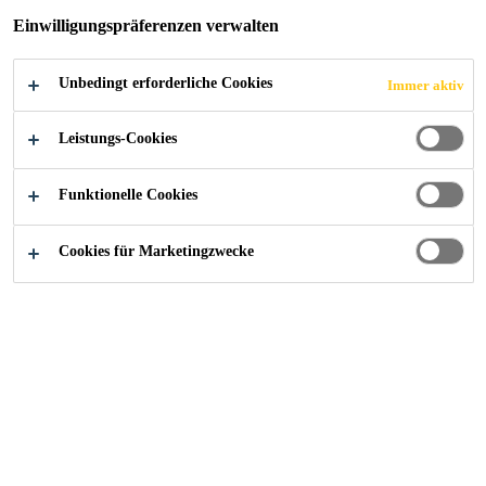
FRÜHJAHR 2026
Einwilligungspräferenzen verwalten
FÜR
Unbedingt erforderliche Cookies
Immer aktiv
HOCH-/TIEFBA
Leistungs-Cookies
UPRODUKTE
Funktionelle Cookies
Baustoffhandel
Cookies für Marketingzwecke
Aktionssortiment mit bis