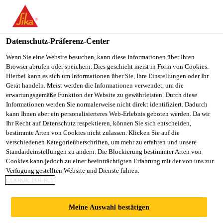
You are accessing "Sika Österreich", it seems you are accessing it
from "Vereinigte Staaten". We have a dedicated website for your
country.
Datenschutz-Präferenz-Center
TO
Wenn Sie eine Website besuchen, kann diese Informationen über Ihren
STAY ON THE SIKA
SELECT A
Browser abrufen oder speichern. Dies geschieht meist in Form von Cookies.
SIKA
ÖSTERREICH WEBSITE
COUNTRY
Hierbei kann es sich um Informationen über Sie, Ihre Einstellungen oder Ihr
USA
Gerät handeln. Meist werden die Informationen verwendet, um die
erwartungsgemäße Funktion der Website zu gewährleisten. Durch diese
Informationen werden Sie normalerweise nicht direkt identifiziert. Dadurch
Sika Österreich
kann Ihnen aber ein personalisierteres Web-Erlebnis geboten werden. Da wir
Ihr Recht auf Datenschutz respektieren, können Sie sich entscheiden,
bestimmte Arten von Cookies nicht zulassen. Klicken Sie auf die
verschiedenen Kategorieüberschriften, um mehr zu erfahren und unsere
Standardeinstellungen zu ändern. Die Blockierung bestimmter Arten von
Cookies kann jedoch zu einer beeinträchtigten Erfahrung mit der von uns zur
Verfügung gestellten Website und Dienste führen.
EINLAGERUNG
COOKIE POLICY
SAKTION
Meine Auswahl bestätigen