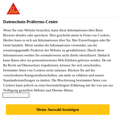
You are accessing "Sika Österreich", it seems you are accessing it
from "Vereinigte Staaten". We have a dedicated website for your
country.
Datenschutz-Präferenz-Center
TO
Wenn Sie eine Website besuchen, kann diese Informationen über Ihren
STAY ON THE SIKA
SELECT A
Browser abrufen oder speichern. Dies geschieht meist in Form von Cookies.
SIKA
ÖSTERREICH WEBSITE
COUNTRY
Hierbei kann es sich um Informationen über Sie, Ihre Einstellungen oder Ihr
USA
Gerät handeln. Meist werden die Informationen verwendet, um die
erwartungsgemäße Funktion der Website zu gewährleisten. Durch diese
Informationen werden Sie normalerweise nicht direkt identifiziert. Dadurch
Sika Österreich
kann Ihnen aber ein personalisierteres Web-Erlebnis geboten werden. Da wir
Ihr Recht auf Datenschutz respektieren, können Sie sich entscheiden,
bestimmte Arten von Cookies nicht zulassen. Klicken Sie auf die
verschiedenen Kategorieüberschriften, um mehr zu erfahren und unsere
Standardeinstellungen zu ändern. Die Blockierung bestimmter Arten von
ANFORDERUNG
Cookies kann jedoch zu einer beeinträchtigten Erfahrung mit der von uns zur
Verfügung gestellten Website und Dienste führen.
COOKIE POLICY
POS MATERIAL
Meine Auswahl bestätigen