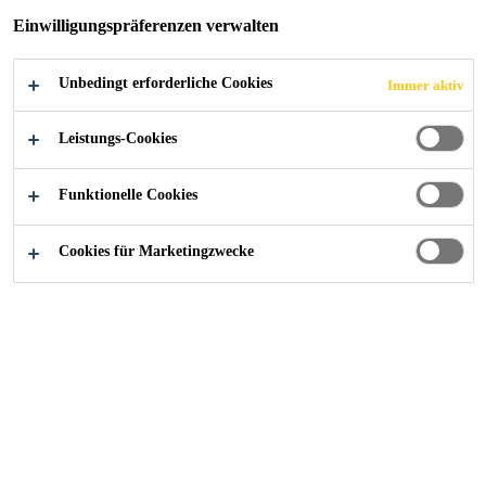
BAUSTAHLMAT
Einwilligungspräferenzen verwalten
TEN - WIR
Unbedingt erforderliche Cookies
Immer aktiv
INFORMIEREN
Leistungs-Cookies
SIE
Funktionelle Cookies
Cookies für Marketingzwecke
Wir freuen uns sehr, dass Sie sich
für unsere SikaFiber® Technologie