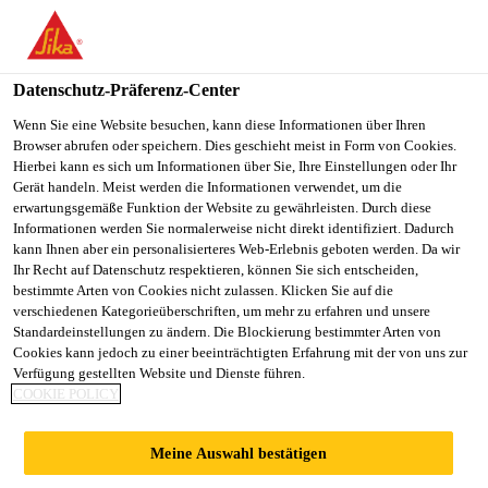
You are accessing "Sika Österreich", it seems you are accessing it
from "Vereinigte Staaten". We have a dedicated website for your
country.
Datenschutz-Präferenz-Center
TO
Wenn Sie eine Website besuchen, kann diese Informationen über Ihren
STAY ON THE SIKA
SELECT A
Browser abrufen oder speichern. Dies geschieht meist in Form von Cookies.
SIKA
ÖSTERREICH WEBSITE
COUNTRY
Hierbei kann es sich um Informationen über Sie, Ihre Einstellungen oder Ihr
USA
Gerät handeln. Meist werden die Informationen verwendet, um die
erwartungsgemäße Funktion der Website zu gewährleisten. Durch diese
Informationen werden Sie normalerweise nicht direkt identifiziert. Dadurch
Sika Österreich
kann Ihnen aber ein personalisierteres Web-Erlebnis geboten werden. Da wir
Ihr Recht auf Datenschutz respektieren, können Sie sich entscheiden,
bestimmte Arten von Cookies nicht zulassen. Klicken Sie auf die
verschiedenen Kategorieüberschriften, um mehr zu erfahren und unsere
Standardeinstellungen zu ändern. Die Blockierung bestimmter Arten von
Cookies kann jedoch zu einer beeinträchtigten Erfahrung mit der von uns zur
Verfügung gestellten Website und Dienste führen.
FASERBETON
COOKIE POLICY
STATT
Meine Auswahl bestätigen