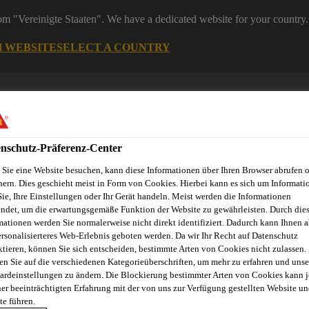
rom "Vereinigte Staaten". We have a dedicated website for your country.
H WEBSITE
SELECT A COUNTRY
nschutz-Präferenz-Center
Sie eine Website besuchen, kann diese Informationen über Ihren Browser abrufen 
hern. Dies geschieht meist in Form von Cookies. Hierbei kann es sich um Informati
Sie, Ihre Einstellungen oder Ihr Gerät handeln. Meist werden die Informationen
ndet, um die erwartungsgemäße Funktion der Website zu gewährleisten. Durch die
ndel
mationen werden Sie normalerweise nicht direkt identifiziert. Dadurch kann Ihnen a
Starke Marken
Services & Downloads
News
Übe
ersonalisierteres Web-Erlebnis geboten werden. Da wir Ihr Recht auf Datenschutz
ktieren, können Sie sich entscheiden, bestimmte Arten von Cookies nicht zulassen.
en Sie auf die verschiedenen Kategorieüberschriften, um mehr zu erfahren und unse
ardeinstellungen zu ändern. Die Blockierung bestimmter Arten von Cookies kann 
ÜR DEN SIKA-N
ner beeinträchtigten Erfahrung mit der von uns zur Verfügung gestellten Website un
te führen.