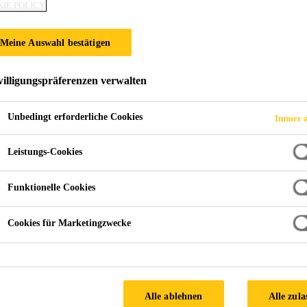
IE POLICY
Meine Auswahl bestätigen
illigungspräferenzen verwalten
Messe BWF Schachermay
Unbedingt erforderliche Cookies
Immer a
Leistungs-Cookies
 aktuelle Informationen zu Produkten, Veransta
Funktionelle Cookies
d melden Sie sich zu unserem Newsletter an!
Cookies für Marketingzwecke
Alle ablehnen
Alle zula