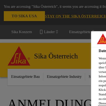
You are accessing "Sika Österreich", it seems you are accessing it f
TO SIKA USA
STAY ON THE SIKA ÖSTERREIC
Sika Konzern
Länder
Einsatzgebiete
Date
Sika Österreich
Wenn 
speic
über 
verwe
Einsatzgebiete Bau
Einsatzgebiete Industry
Sika im Ha
Infor
ein p
respe
Klick
Stand
ANMELDUNG F
zu ei
Diens