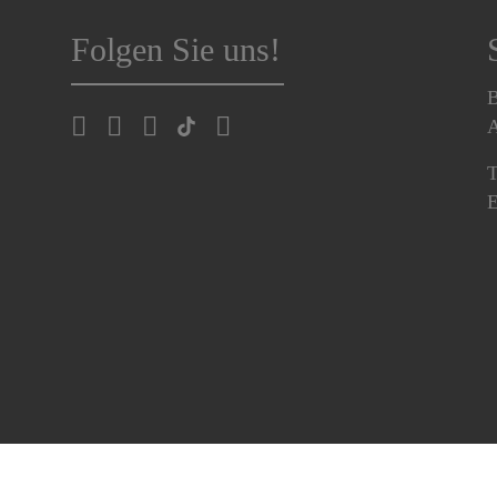
Folgen Sie uns!
B
A
T
E