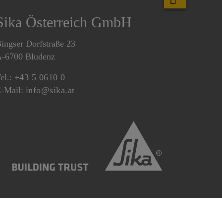
Sika Österreich GmbH
ingser Dorfstraße 23
-6700 Bludenz
el.:
+43 5 0610 0
-Mail:
info@sika.at