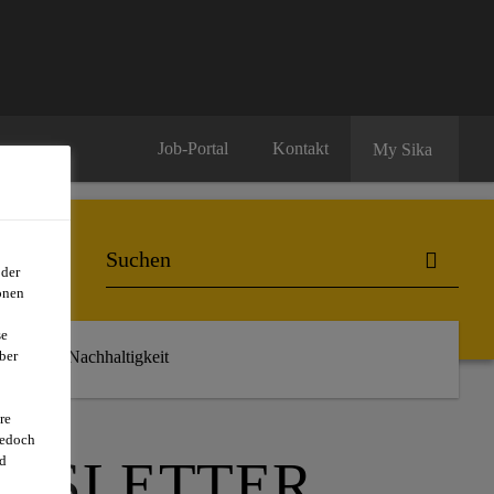
Job-Portal
Kontakt
My Sika
oder
onen
se
ber
r uns
Nachhaltigkeit
re
jedoch
EWSLETTER
d