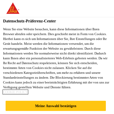
You are accessing "Sika Österreich", it seems you are accessing it
from "Vereinigte Staaten". We have a dedicated website for your
country.
Datenschutz-Präferenz-Center
TO
Wenn Sie eine Website besuchen, kann diese Informationen über Ihren
STAY ON THE SIKA
SELECT A
Browser abrufen oder speichern. Dies geschieht meist in Form von Cookies.
SIKA
ÖSTERREICH WEBSITE
COUNTRY
Hierbei kann es sich um Informationen über Sie, Ihre Einstellungen oder Ihr
USA
Gerät handeln. Meist werden die Informationen verwendet, um die
erwartungsgemäße Funktion der Website zu gewährleisten. Durch diese
Informationen werden Sie normalerweise nicht direkt identifiziert. Dadurch
Sika Österreich
kann Ihnen aber ein personalisierteres Web-Erlebnis geboten werden. Da wir
Ihr Recht auf Datenschutz respektieren, können Sie sich entscheiden,
bestimmte Arten von Cookies nicht zulassen. Klicken Sie auf die
verschiedenen Kategorieüberschriften, um mehr zu erfahren und unsere
Standardeinstellungen zu ändern. Die Blockierung bestimmter Arten von
Cookies kann jedoch zu einer beeinträchtigten Erfahrung mit der von uns zur
Verfügung gestellten Website und Dienste führen.
NEUE
COOKIE POLICY
KOMMISSIONS
Meine Auswahl bestätigen