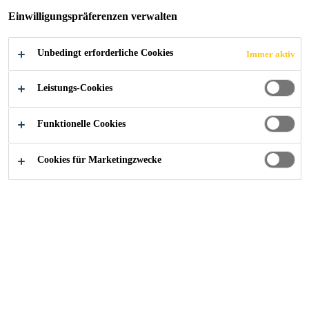
HALLE
Einwilligungspräferenzen verwalten
Unbedingt erforderliche Cookies
Immer aktiv
Leistungs-Cookies
Funktionelle Cookies
2020
BAUMGARTENBERG
Cookies für Marketingzwecke
Die Spenglerei Grillenberger gehört
zu den modernsten Österreichs. Im
Jahr 2019 wurde die Erweiterung
des Betriebs in Baumgartenberg,
Oberösterreich, abgeschlossen. Für