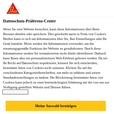
You are accessing "Sika Österreich", it seems you are accessing it
from "Vereinigte Staaten". We have a dedicated website for your
country.
Datenschutz-Präferenz-Center
TO
Wenn Sie eine Website besuchen, kann diese Informationen über Ihren
STAY ON THE SIKA
SELECT A
Browser abrufen oder speichern. Dies geschieht meist in Form von Cookies.
SIKA
ÖSTERREICH WEBSITE
COUNTRY
Hierbei kann es sich um Informationen über Sie, Ihre Einstellungen oder Ihr
USA
Gerät handeln. Meist werden die Informationen verwendet, um die
erwartungsgemäße Funktion der Website zu gewährleisten. Durch diese
Informationen werden Sie normalerweise nicht direkt identifiziert. Dadurch
Sika Österreich
kann Ihnen aber ein personalisierteres Web-Erlebnis geboten werden. Da wir
Ihr Recht auf Datenschutz respektieren, können Sie sich entscheiden,
bestimmte Arten von Cookies nicht zulassen. Klicken Sie auf die
verschiedenen Kategorieüberschriften, um mehr zu erfahren und unsere
Standardeinstellungen zu ändern. Die Blockierung bestimmter Arten von
Cookies kann jedoch zu einer beeinträchtigten Erfahrung mit der von uns zur
Verfügung gestellten Website und Dienste führen.
MUSIKSCHULE
COOKIE POLICY
IN WOLFURT
Meine Auswahl bestätigen