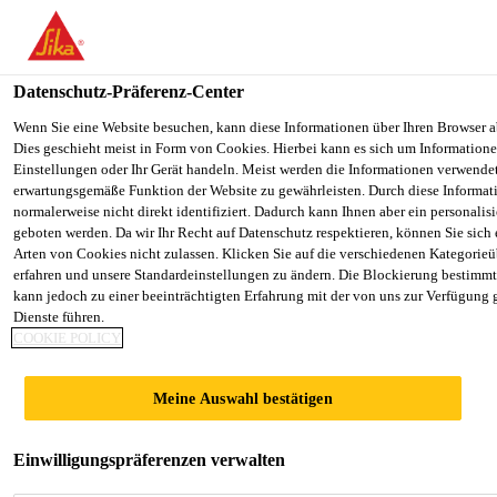
You are accessing "Sika Österreich", it seems you are accessing it f
Staaten". We have a dedicated website for your country.
Datenschutz-Präferenz-Center
TO SIKA
STAY ON THE SIKA ÖSTERREICH
Lösungen
Fassade
Sika® Cosmetic D
USA
WEBSITE
Wenn Sie eine Website besuchen, kann diese Informationen über Ihren Browser a
Dies geschieht meist in Form von Cookies. Hierbei kann es sich um Informationen
Einstellungen oder Ihr Gerät handeln. Meist werden die Informationen verwende
erwartungsgemäße Funktion der Website zu gewährleisten. Durch diese Informat
Sika Österreich
normalerweise nicht direkt identifiziert. Dadurch kann Ihnen aber ein personalis
geboten werden. Da wir Ihr Recht auf Datenschutz respektieren, können Sie sich
Sika® Cosmetic D
Arten von Cookies nicht zulassen. Klicken Sie auf die verschiedenen Kategorieü
erfahren und unsere Standardeinstellungen zu ändern. Die Blockierung bestimm
kann jedoch zu einer beeinträchtigten Erfahrung mit der von uns zur Verfügung 
Dunkelgrauer R3 Kosmetikmörtel
Dienste führen.
COOKIE POLICY
Zementgebundene, 1-komponentige,
kunststoffvergütete, faserarmierte R3-Feinspachtel
Meine Auswahl bestätigen
speziell für Ausbesserungsarbeiten. Schichtstärken
von 2,0 – 20,0 mm (Typ dunkel).
Einwilligungspräferenzen verwalten
Mehr anzeigen +