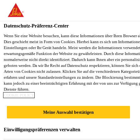
You are accessing "Sika Österreich", it seems you are accessing it f
Staaten". We have a dedicated website for your country.
Datenschutz-Präferenz-Center
TO SIKA
STAY ON THE SIKA ÖSTERREICH
Lösungen
Garage
SikaBond®-852 Repair
USA
WEBSITE
Wenn Sie eine Website besuchen, kann diese Informationen über Ihren Browser a
Dies geschieht meist in Form von Cookies. Hierbei kann es sich um Informationen
Einstellungen oder Ihr Gerät handeln. Meist werden die Informationen verwende
erwartungsgemäße Funktion der Website zu gewährleisten. Durch diese Informat
Sika Österreich
normalerweise nicht direkt identifiziert. Dadurch kann Ihnen aber ein personalis
geboten werden. Da wir Ihr Recht auf Datenschutz respektieren, können Sie sich
SikaBond®-852
Arten von Cookies nicht zulassen. Klicken Sie auf die verschiedenen Kategorieü
erfahren und unsere Standardeinstellungen zu ändern. Die Blockierung bestimm
kann jedoch zu einer beeinträchtigten Erfahrung mit der von uns zur Verfügung 
Repair
Dienste führen.
COOKIE POLICY
Schnellhärtendes Rissharz
Meine Auswahl bestätigen
1-komponentiges, wasser- und lösemittelfreies
Rissharz auf Basis von silanterminiertem Polymer.
Einwilligungspräferenzen verwalten