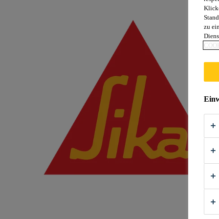
Klick
Stand
zu ei
Diens
COOK
Einw