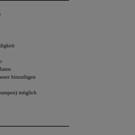
e
digkeit
n
luten
asser hinzufügen
(pumpen) möglich