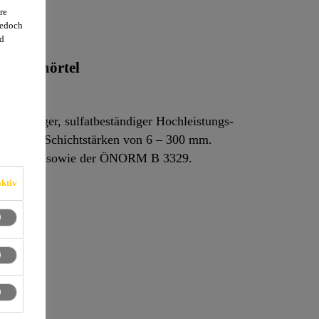
re
jedoch
d
vergußmörtel
ießfähiger, sulfatbeständiger Hochleistungs-
uck, für Schichtstärken von 6 – 300 mm.
N 1504-6, sowie der ÖNORM B 3329.
ktiv