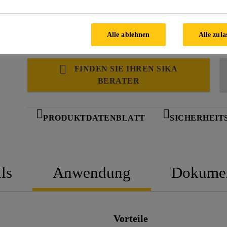
Alle ablehnen
Alle zula
FINDEN SIE IHREN SIKA
BERATER
PRODUKTDATENBLATT
SICHERHEIT
ls
Anwendung
Dokume
Vorteile