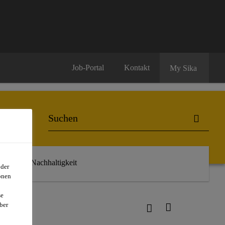
Job-Portal
Kontakt
My Sika
r uns
Nachhaltigkeit
oder
onen
se
ber