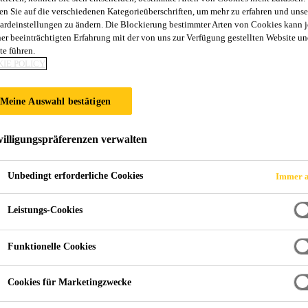
en Sie auf die verschiedenen Kategorieüberschriften, um mehr zu erfahren und unse
SikaGrout®-800
ardeinstellungen zu ändern. Die Blockierung bestimmter Arten von Cookies kann 
ner beeinträchtigten Erfahrung mit der von uns zur Verfügung gestellten Website un
te führen.
Expandierender, Hochleistungs-Präzisions
IE POLICY
mit reduziertem CO
-Fußabdruck
2
Meine Auswahl bestätigen
Zementgebundener, 1-komponentiger, schwindarmer, fl
Präzisionsvergußmörtel mit reduziertem CO
-Fußabdr
2
illigungspräferenzen verwalten
Entspricht den Anforderungen der EN 1504-3 und E
Unbedingt erforderliche Cookies
Immer a
Schichtstärke 6-300 mm
Leistungs-Cookies
Staubreduzierte Technologie
Funktionelle Cookies
Sulfatbeständig
Cookies für Marketingzwecke