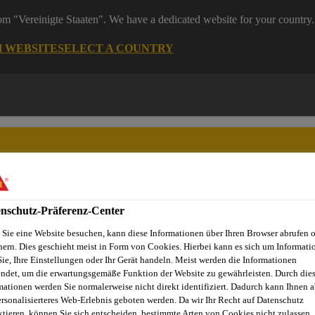
rom "Vereinigte Staaten". We have a dedicated website for your country.
H WEBSITE
SELECT A COUNTRY
nschutz-Präferenz-Center
ndel
Starke Marken
Services & Downloads
News
Übe
Sie eine Website besuchen, kann diese Informationen über Ihren Browser abrufen 
hern. Dies geschieht meist in Form von Cookies. Hierbei kann es sich um Informati
Sie, Ihre Einstellungen oder Ihr Gerät handeln. Meist werden die Informationen
ndet, um die erwartungsgemäße Funktion der Website zu gewährleisten. Durch die
mationen werden Sie normalerweise nicht direkt identifiziert. Dadurch kann Ihnen a
ersonalisierteres Web-Erlebnis geboten werden. Da wir Ihr Recht auf Datenschutz
ktieren, können Sie sich entscheiden, bestimmte Arten von Cookies nicht zulassen.