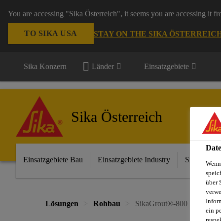
You are accessing "Sika Österreich", it seems you are accessing it f
TO SIKA USA
STAY ON THE SIKA ÖSTERREIC
Sika Konzern
Länder
Einsatzgebiete
Sika Österreich
Date
Einsatzgebiete Bau
Einsatzgebiete Industry
Sika im Ha
Wenn 
speic
über 
verwe
Infor
Lösungen
Rohbau
SikaGrout®-800
ein p
respe