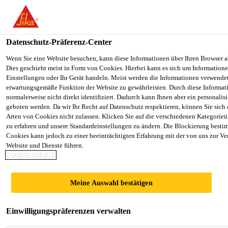
You are accessing "Sika Österreich", it seems you are accessing it f
Staaten". We have a dedicated website for your country.
Datenschutz-Präferenz-Center
TO SIKA
STAY ON THE SIKA ÖSTERREICH
Lösungen
Rohbau
SikaTop®-126 Pro
USA
WEBSITE
Wenn Sie eine Website besuchen, kann diese Informationen über Ihren Browser a
Dies geschieht meist in Form von Cookies. Hierbei kann es sich um Informationen
Einstellungen oder Ihr Gerät handeln. Meist werden die Informationen verwende
erwartungsgemäße Funktion der Website zu gewährleisten. Durch diese Informat
Sika Österreich
normalerweise nicht direkt identifiziert. Dadurch kann Ihnen aber ein personalis
geboten werden. Da wir Ihr Recht auf Datenschutz respektieren, können Sie sich
SikaTop®-126 Pro
Arten von Cookies nicht zulassen. Klicken Sie auf die verschiedenen Kategorieü
zu erfahren und unsere Standardeinstellungen zu ändern. Die Blockierung besti
Cookies kann jedoch zu einer beeinträchtigten Erfahrung mit der von uns zur Ve
Multifunktionale 2-komponentige
Website und Dienste führen.
COOKIE POLICY
Polymer- und Reaktivabdichtung
SikaTop®-126 Pro ist eine flexible mineralische,
Meine Auswahl bestätigen
rissüberbrückende und
multifunktionale Poylmerabdichtung sowohl als
Einwilligungspräferenzen verwalten
Oberflächenschutzsystem OS 5b als auch als