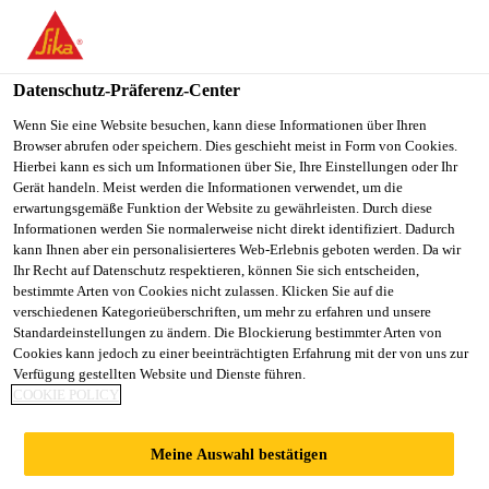
You are accessing "Sika Österreich", it seems you are accessing it
from "Vereinigte Staaten". We have a dedicated website for your
country.
Datenschutz-Präferenz-Center
TO
Wenn Sie eine Website besuchen, kann diese Informationen über Ihren
STAY ON THE SIKA
SELECT A
Browser abrufen oder speichern. Dies geschieht meist in Form von Cookies.
SIKA
ÖSTERREICH WEBSITE
COUNTRY
Hierbei kann es sich um Informationen über Sie, Ihre Einstellungen oder Ihr
USA
Gerät handeln. Meist werden die Informationen verwendet, um die
erwartungsgemäße Funktion der Website zu gewährleisten. Durch diese
Informationen werden Sie normalerweise nicht direkt identifiziert. Dadurch
Sika Österreich
kann Ihnen aber ein personalisierteres Web-Erlebnis geboten werden. Da wir
Ihr Recht auf Datenschutz respektieren, können Sie sich entscheiden,
bestimmte Arten von Cookies nicht zulassen. Klicken Sie auf die
verschiedenen Kategorieüberschriften, um mehr zu erfahren und unsere
Standardeinstellungen zu ändern. Die Blockierung bestimmter Arten von
SIKA CARES:
Cookies kann jedoch zu einer beeinträchtigten Erfahrung mit der von uns zur
Verfügung gestellten Website und Dienste führen.
COOKIE POLICY
LAPTOP-TAUSCH
Meine Auswahl bestätigen